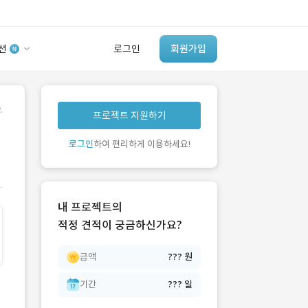
션
로그인
회원가입
유사사례 검색 AI
.
프로젝트 지원하기
‘이런 거’ 만들어본
개발 회사 있어?
로그인
하여 편리하게 이용하세요!
바로가기
내 프로젝트의
적정 견적이 궁금하신가요?
금액
??? 원
기간
??? 일