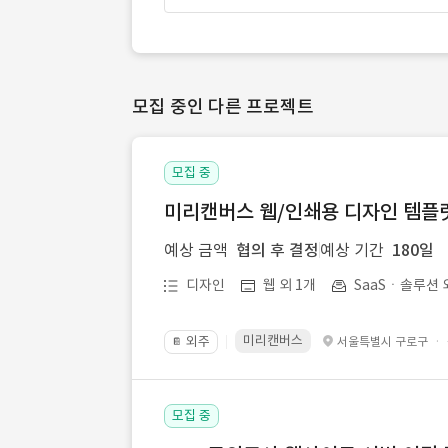
모집 중인 다른 프로젝트
모집 중
미리캔버스 웹/인쇄용 디자인 템플릿 
예상 금액
협의 후 결정
예상 기간
180일
디자인
웹 외 1개
SaaSㆍ솔루션 
미리캔버스
외주
·
서울특별시 구로구
📔
모집 중