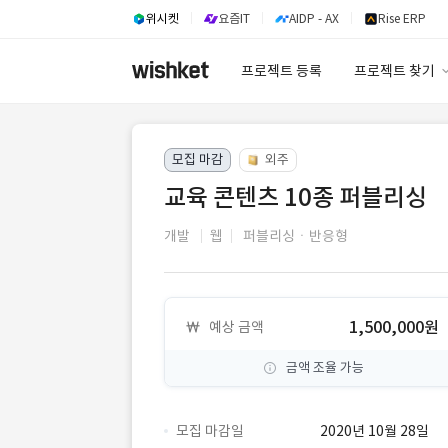
위시켓
요즘IT
AIDP - AX
Rise ERP
프로젝트 등록
프로젝트 찾기
프로젝트 찾기
모집 마감
외주
유사사례 검색 A
교육 콘텐츠 10종 퍼블리싱
개발
웹
퍼블리싱ㆍ반응형
1,500,000원
예상 금액
금액 조율 가능
모집 마감일
2020년 10월 28일