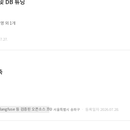
및 DB 튜닝
영 외 1개
.27.
축
 또는 langfuse 등 검증된 오픈소스 프레임워크를 기반으로 시스템을 구축
· 등록일자 2026.07.28.
서울특별시 송파구