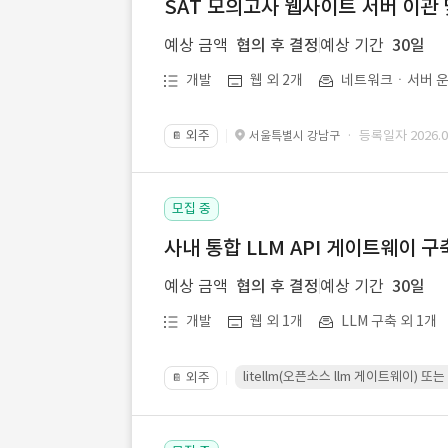
SAT 모의고사 웹사이트 서버 이관 
예상 금액
협의 후 결정
예상 기간
30일
개발
웹 외 2개
네트워크ㆍ서버 운
외주
· 등록일자 2026.07
서울특별시 강남구
📔
모집 중
사내 통합 LLM API 게이트웨이 구
예상 금액
협의 후 결정
예상 기간
30일
개발
웹 외 1개
LLM 구축 외 1개
litellm(오픈소스 llm 게이트웨이)
외주
📔