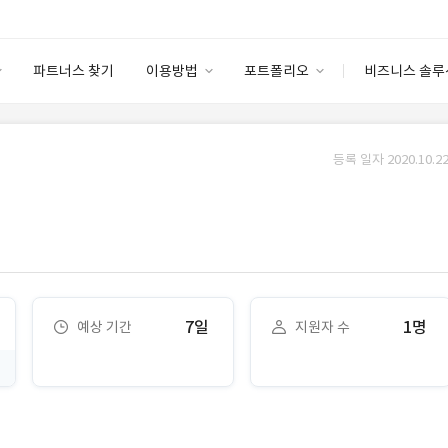
파트너스 찾기
이용방법
포트폴리오
비즈니스 솔루
이용방법
포트폴리오
엔터프라이즈
I
파트너 등급
이용후기
등록 일자 2020.10.22
안심 코드 케어
이용요금
솔루션 마켓
고객센터
스토어
7일
1명
예상 기간
지원자 수