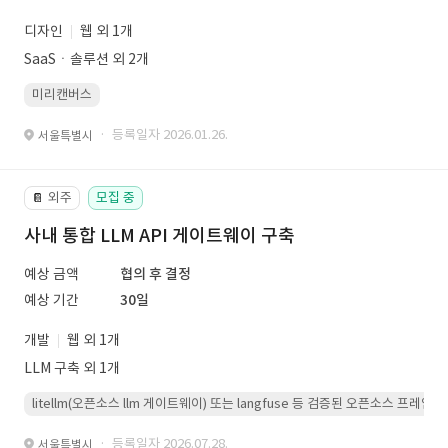
디자인
웹 외 1개
SaaSㆍ솔루션 외 2개
미리캔버스
· 등록일자 2026.01.26.
서울특별시
외주
모집 중
📔
사내 통합 LLM API 게이트웨이 구축
예상 금액
협의 후 결정
예상 기간
30일
개발
웹 외 1개
LLM 구축 외 1개
litellm(오픈소스 llm 게이트웨이) 또는 langfuse 등 검증된 오픈소스 프
· 등록일자 2026.07.28.
서울특별시