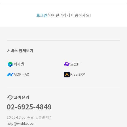
로그인
하여 편리하게 이용하세요!
서비스 전체보기
위시켓
요즘IT
AIDP - AX
Rise ERP
고객 문의
02-6925-4849
10:00-18:00
주말·공휴일 제외
help@wishket.com