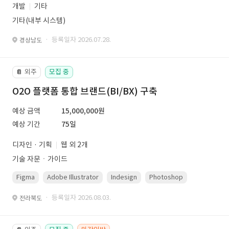
개발
기타
기타(내부 시스템)
· 등록일자 2026.07.28.
경상남도
외주
모집 중
📔
O2O 플랫폼 통합 브랜드(BI/BX) 구축
예상 금액
15,000,000원
예상 기간
75일
디자인 · 기획
웹 외 2개
기술 자문ㆍ가이드
Figma
Adobe Illustrator
Indesign
Photoshop
· 등록일자 2026.08.03.
전라북도