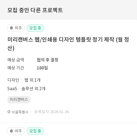
모집 중인 다른 프로젝트
외주
모집 중
📔
미리캔버스 웹/인쇄용 디자인 템플릿 정기 제작 (월 정
산)
예상 금액
협의 후 결정
예상 기간
180일
디자인
웹 외 1개
SaaSㆍ솔루션 외 2개
미리캔버스
· 등록일자 2026.01.26.
서울특별시
외주
모집 중
📔