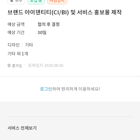
외주
모집 중
마감임박
📔
브랜드 아이덴티티(CI/BI) 및 서비스 홍보물 제작
예상 금액
협의 후 결정
예상 기간
30일
디자인
기타
기타 외 1개
· 등록일자 2026.08.05.
경기도
로그인
하여 편리하게 이용하세요!
서비스 전체보기