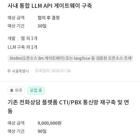
사내 통합 LLM API 게이트웨이 구축
예상 금액
협의 후 결정
예상 기간
30일
개발
웹 외 1개
LLM 구축 외 1개
litellm(오픈소스 llm 게이트웨이) 또는 langfuse 등 검증된 오픈소스 프
· 등록일자 2026.07.28.
서울특별시
외주
모집 중
📔
기존 전화상담 플랫폼 CTI/PBX 통신망 재구축 및 연
동
예상 금액
9,000,000원
예상 기간
90일