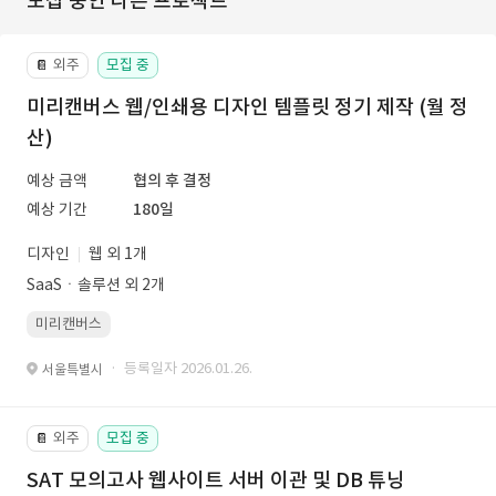
모집 중인 다른 프로젝트
외주
모집 중
📔
미리캔버스 웹/인쇄용 디자인 템플릿 정기 제작 (월 정
산)
예상 금액
협의 후 결정
예상 기간
180일
디자인
웹 외 1개
SaaSㆍ솔루션 외 2개
미리캔버스
· 등록일자 2026.01.26.
서울특별시
외주
모집 중
📔
SAT 모의고사 웹사이트 서버 이관 및 DB 튜닝