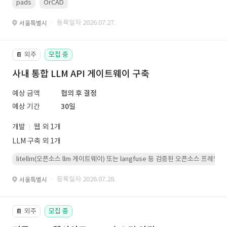
pads
OrCAD
· 등록일자 2026.07.27.
서울특별시
외주
모집 중
📔
사내 통합 LLM API 게이트웨이 구축
예상 금액
협의 후 결정
예상 기간
30일
개발
웹 외 1개
LLM 구축 외 1개
litellm(오픈소스 llm 게이트웨이) 또는 langfuse 등 검증된 오픈소스 프
· 등록일자 2026.07.28.
서울특별시
외주
모집 중
📔