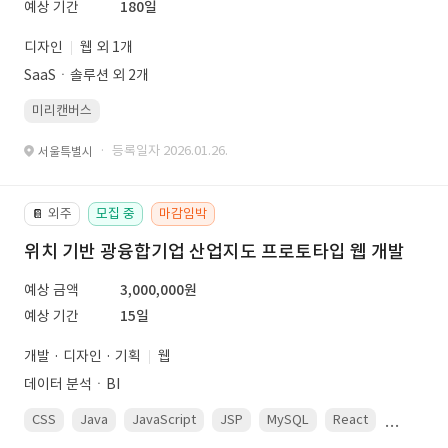
예상 기간
180일
디자인
웹 외 1개
SaaSㆍ솔루션 외 2개
미리캔버스
· 등록일자 2026.01.26.
서울특별시
외주
모집 중
마감임박
📔
위치 기반 광융합기업 산업지도 프로토타입 웹 개발
예상 금액
3,000,000원
예상 기간
15일
개발 · 디자인 · 기획
웹
데이터 분석ㆍBI
CSS
Java
JavaScript
JSP
MySQL
React
Spring