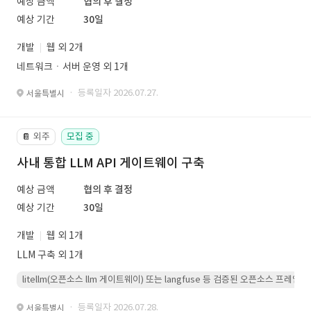
예상 금액
협의 후 결정
예상 기간
30일
개발
웹 외 2개
네트워크ㆍ서버 운영 외 1개
· 등록일자 2026.07.27.
서울특별시
외주
모집 중
📔
사내 통합 LLM API 게이트웨이 구축
예상 금액
협의 후 결정
예상 기간
30일
개발
웹 외 1개
LLM 구축 외 1개
litellm(오픈소스 llm 게이트웨이) 또는 langfuse 등 검증된 오픈소스 프
· 등록일자 2026.07.28.
서울특별시