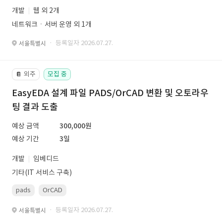
개발
웹 외 2개
네트워크ㆍ서버 운영 외 1개
· 등록일자 2026.07.27.
서울특별시
외주
모집 중
📔
EasyEDA 설계 파일 PADS/OrCAD 변환 및 오토라우
팅 결과 도출
예상 금액
300,000원
예상 기간
3일
개발
임베디드
기타(IT 서비스 구축)
pads
OrCAD
· 등록일자 2026.07.27.
서울특별시