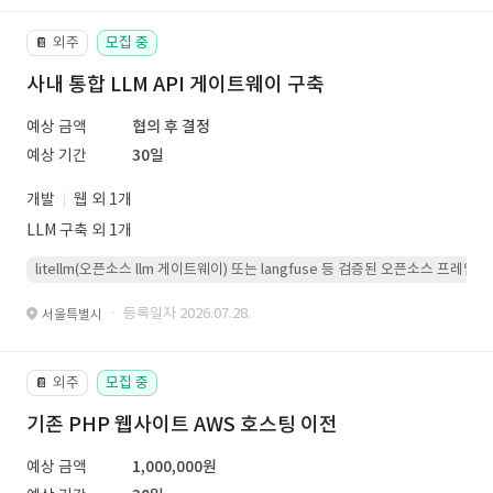
외주
모집 중
📔
사내 통합 LLM API 게이트웨이 구축
예상 금액
협의 후 결정
예상 기간
30일
개발
웹 외 1개
LLM 구축 외 1개
litellm(오픈소스 llm 게이트웨이) 또는 langfuse 등 검증된 오픈소스 프
· 등록일자 2026.07.28.
서울특별시
외주
모집 중
📔
기존 PHP 웹사이트 AWS 호스팅 이전
예상 금액
1,000,000원