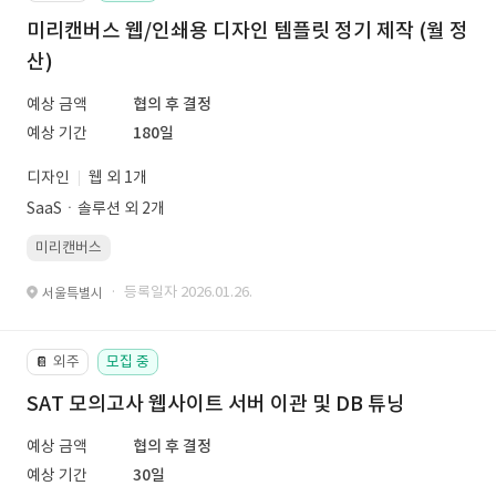
미리캔버스 웹/인쇄용 디자인 템플릿 정기 제작 (월 정
산)
예상 금액
협의 후 결정
예상 기간
180일
디자인
웹 외 1개
SaaSㆍ솔루션 외 2개
미리캔버스
· 등록일자 2026.01.26.
서울특별시
외주
모집 중
📔
SAT 모의고사 웹사이트 서버 이관 및 DB 튜닝
예상 금액
협의 후 결정
예상 기간
30일