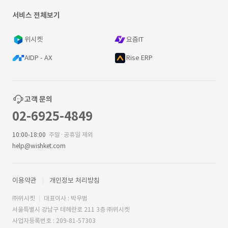
서비스 전체보기
위시켓
요즘IT
AIDP - AX
Rise ERP
고객 문의
02-6925-4849
10:00-18:00
주말·공휴일 제외
help@wishket.com
이용약관
개인정보 처리방침
㈜위시켓
대표이사 : 박우범
서울특별시 강남구 테헤란로 211 3층 ㈜위시켓
사업자등록번호 : 209-81-57303