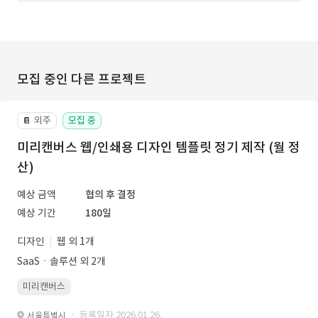
모집 중인 다른 프로젝트
외주
모집 중
📔
미리캔버스 웹/인쇄용 디자인 템플릿 정기 제작 (월 정
산)
예상 금액
협의 후 결정
예상 기간
180일
디자인
웹 외 1개
SaaSㆍ솔루션 외 2개
미리캔버스
· 등록일자 2026.01.26.
서울특별시