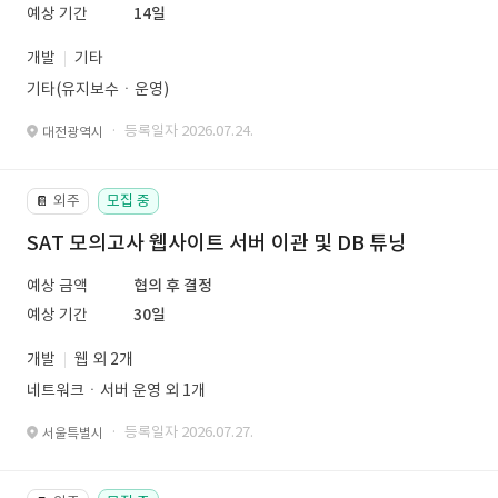
예상 기간
14일
개발
기타
기타(유지보수ㆍ운영)
· 등록일자 2026.07.24.
대전광역시
외주
모집 중
📔
SAT 모의고사 웹사이트 서버 이관 및 DB 튜닝
예상 금액
협의 후 결정
예상 기간
30일
개발
웹 외 2개
네트워크ㆍ서버 운영 외 1개
· 등록일자 2026.07.27.
서울특별시