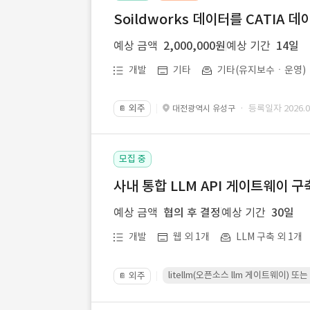
Soildworks 데이터를 CATIA 
예상 금액
2,000,000원
예상 기간
14일
개발
기타
기타(유지보수ㆍ운영)
외주
· 등록일자 2026.07
대전광역시 유성구
📔
모집 중
사내 통합 LLM API 게이트웨이 구
예상 금액
협의 후 결정
예상 기간
30일
개발
웹 외 1개
LLM 구축 외 1개
litellm(오픈소스 llm 게이트웨이)
외주
📔