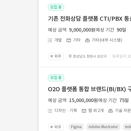
모집 중
기존 전화상담 플랫폼 CTI/PBX 
예상 금액
9,000,000원
예상 기간
90일
개발
기타
기타(내부 시스템)
외주
· 등록일자 202
경상남도 창원시 성산구
📔
모집 중
O2O 플랫폼 통합 브랜드(BI/BX) 
예상 금액
15,000,000원
예상 기간
75일
디자인 · 기획
웹 외 2개
기술 자
Figma
Adobe Illustrator
Ind
외주
📔