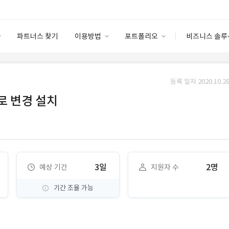
파트너스 찾기
이용방법
포트폴리오
비즈니스 솔루
이용방법
포트폴리오
엔터프라이즈
I
파트너 등급
이용후기
등록 일자 2020.10.28
안심 코드 케어
이용요금
솔루션 마켓
로 변경 설치
고객센터
스토어
3일
2명
예상 기간
지원자 수
기간 조율 가능