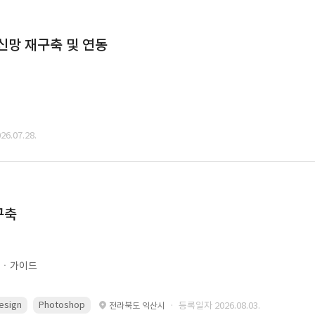
통신망 재구축 및 연동
6.07.28.
구축
문ㆍ가이드
esign
Photoshop
· 등록일자 2026.08.03.
전라북도 익산시