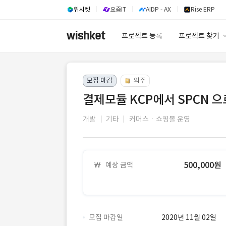
위시켓
요즘IT
AIDP - AX
Rise ERP
프로젝트 등록
프로젝트 찾기
프로젝트 찾기
모집 마감
외주
유사사례 검색 A
결제모듈 KCP에서 SPCN 으
개발
기타
커머스ㆍ쇼핑몰 운영
500,000원
예상 금액
모집 마감일
2020년 11월 02일