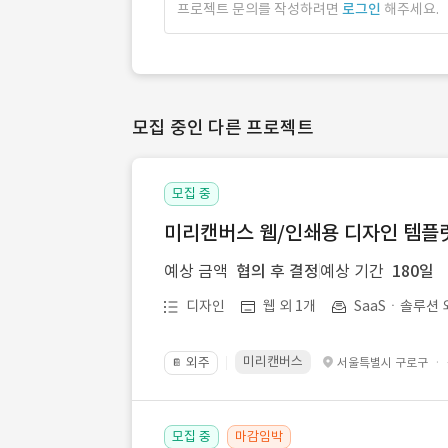
프로젝트 문의를 작성하려면
로그인
해주세요.
모집 중인 다른 프로젝트
모집 중
미리캔버스 웹/인쇄용 디자인 템플릿 
예상 금액
협의 후 결정
예상 기간
180일
디자인
웹 외 1개
SaaSㆍ솔루션 
미리캔버스
외주
·
서울특별시 구로구
📔
모집 중
마감임박