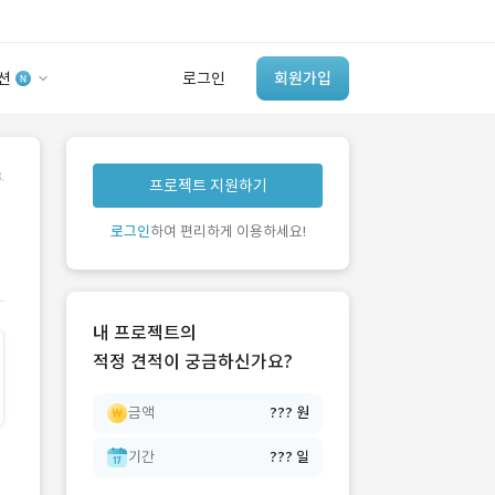
션
로그인
회원가입
유사사례 검색 AI
.
프로젝트 지원하기
‘이런 거’ 만들어본
개발 회사 있어?
로그인
하여 편리하게 이용하세요!
바로가기
내 프로젝트의
적정 견적이 궁금하신가요?
금액
??? 원
기간
??? 일