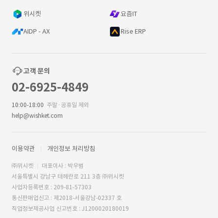
위시켓
요즘IT
AIDP - AX
Rise ERP
고객 문의
02-6925-4849
10:00-18:00
주말·공휴일 제외
help@wishket.com
이용약관
개인정보 처리방침
㈜위시켓
대표이사 : 박우범
서울특별시 강남구 테헤란로 211 3층 ㈜위시켓
사업자등록번호 : 209-81-57303
통신판매업신고 : 제2018-서울강남-02337 호
직업정보제공사업 신고번호 : J1200020180019