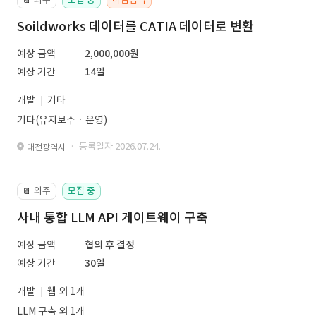
Soildworks 데이터를 CATIA 데이터로 변환
예상 금액
2,000,000원
예상 기간
14일
개발
기타
기타(유지보수ㆍ운영)
· 등록일자 2026.07.24.
대전광역시
외주
모집 중
📔
사내 통합 LLM API 게이트웨이 구축
예상 금액
협의 후 결정
예상 기간
30일
개발
웹 외 1개
LLM 구축 외 1개