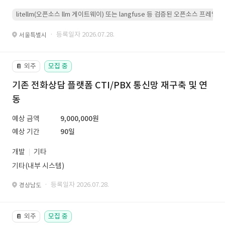
litellm(오픈소스 llm 게이트웨이) 또는 langfuse 등 검증된 오픈소스 프
· 등록일자 2026.07.28.
서울특별시
외주
모집 중
📔
기존 전화상담 플랫폼 CTI/PBX 통신망 재구축 및 연
동
예상 금액
9,000,000원
예상 기간
90일
개발
기타
기타(내부 시스템)
· 등록일자 2026.07.28.
경상남도
외주
모집 중
📔