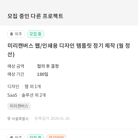
모집 중인 다른 프로젝트
외주
모집 중
📔
미리캔버스 웹/인쇄용 디자인 템플릿 정기 제작 (월 정
산)
예상 금액
협의 후 결정
예상 기간
180일
디자인
웹 외 1개
SaaSㆍ솔루션 외 2개
미리캔버스
· 등록일자 2026.01.26.
서울특별시
외주
모집 중
마감임박
📔