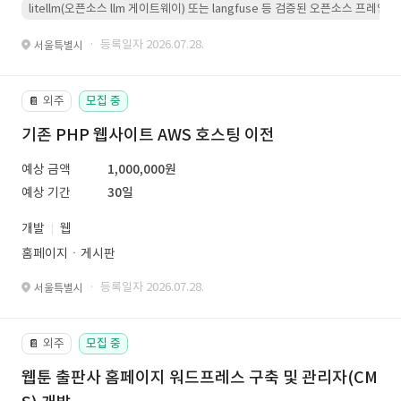
litellm(오픈소스 llm 게이트웨이) 또는 langfuse 등 검증된 오픈소스 프
· 등록일자 2026.07.28.
서울특별시
외주
모집 중
📔
기존 PHP 웹사이트 AWS 호스팅 이전
예상 금액
1,000,000원
예상 기간
30일
개발
웹
홈페이지ㆍ게시판
· 등록일자 2026.07.28.
서울특별시
외주
모집 중
📔
웹툰 출판사 홈페이지 워드프레스 구축 및 관리자(CM