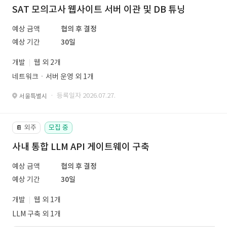
SAT 모의고사 웹사이트 서버 이관 및 DB 튜닝
예상 금액
협의 후 결정
예상 기간
30일
개발
웹 외 2개
네트워크ㆍ서버 운영 외 1개
· 등록일자 2026.07.27.
서울특별시
외주
모집 중
📔
사내 통합 LLM API 게이트웨이 구축
예상 금액
협의 후 결정
예상 기간
30일
개발
웹 외 1개
LLM 구축 외 1개