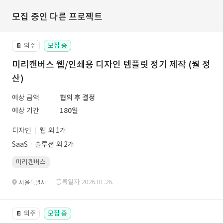
모집 중인 다른 프로젝트
외주
모집 중
📔
미리캔버스 웹/인쇄용 디자인 템플릿 정기 제작 (월 정
산)
예상 금액
협의 후 결정
예상 기간
180일
디자인
웹 외 1개
SaaSㆍ솔루션 외 2개
미리캔버스
· 등록일자 2026.01.26.
서울특별시
외주
모집 중
📔