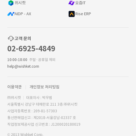
위시켓
요즘IT
AIDP - AX
Rise ERP
고객 문의
02-6925-4849
10:00-18:00
주말·공휴일 제외
help@wishket.com
이용약관
개인정보 처리방침
㈜위시켓
대표이사 : 박우범
서울특별시 강남구 테헤란로 211 3층 ㈜위시켓
사업자등록번호 : 209-81-57303
통신판매업신고 : 제2018-서울강남-02337 호
직업정보제공사업 신고번호 : J1200020180019
© 2013 Wishket Corp.