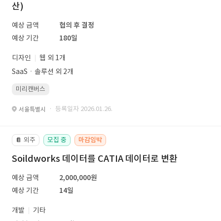
산)
예상 금액
협의 후 결정
예상 기간
180일
디자인
웹 외 1개
SaaSㆍ솔루션 외 2개
미리캔버스
· 등록일자 2026.01.26.
서울특별시
외주
모집 중
마감임박
📔
Soildworks 데이터를 CATIA 데이터로 변환
예상 금액
2,000,000원
예상 기간
14일
개발
기타