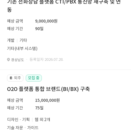
기존 전화상담 플랫폼 CTI/PBX 통신망 재구축 및 연
동
예상 금액
9,000,000원
예상 기간
90일
개발
기타
기타(내부 시스템)
· 등록일자 2026.07.28.
경상남도
외주
모집 중
📔
O2O 플랫폼 통합 브랜드(BI/BX) 구축
예상 금액
15,000,000원
예상 기간
75일
디자인 · 기획
웹 외 2개
기술 자문ㆍ가이드