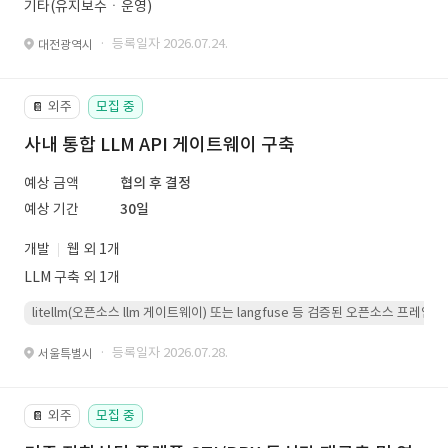
기타(유지보수ㆍ운영)
· 등록일자 2026.07.24.
대전광역시
외주
모집 중
📔
사내 통합 LLM API 게이트웨이 구축
예상 금액
협의 후 결정
예상 기간
30일
개발
웹 외 1개
LLM 구축 외 1개
litellm(오픈소스 llm 게이트웨이) 또는 langfuse 등 검증된 오픈소스 프
· 등록일자 2026.07.28.
서울특별시
외주
모집 중
📔