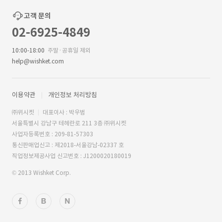
고객 문의
02-6925-4849
10:00-18:00
주말·공휴일 제외
help@wishket.com
이용약관
개인정보 처리방침
㈜위시켓
대표이사 : 박우범
서울특별시 강남구 테헤란로 211 3층 ㈜위시켓
사업자등록번호 : 209-81-57303
통신판매업신고 : 제2018-서울강남-02337 호
직업정보제공사업 신고번호 : J1200020180019
© 2013 Wishket Corp.