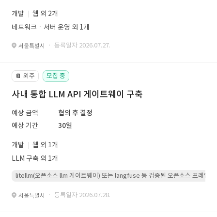
개발
웹 외 2개
네트워크ㆍ서버 운영 외 1개
· 등록일자 2026.07.27.
서울특별시
외주
모집 중
📔
사내 통합 LLM API 게이트웨이 구축
예상 금액
협의 후 결정
예상 기간
30일
개발
웹 외 1개
LLM 구축 외 1개
litellm(오픈소스 llm 게이트웨이) 또는 langfuse 등 검증된 오픈소스 프
· 등록일자 2026.07.28.
서울특별시