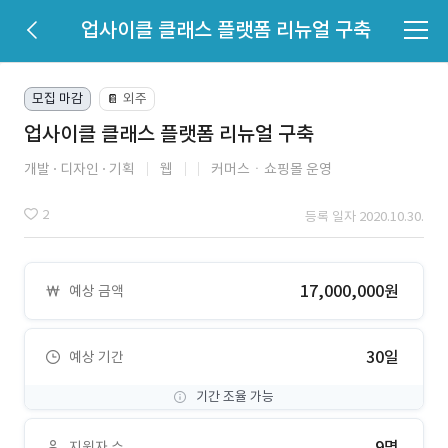
업사이클 클래스 플랫폼 리뉴얼 구축
모집 마감
외주
📔
업사이클 클래스 플랫폼 리뉴얼 구축
개발
디자인
기획
웹
커머스ㆍ쇼핑몰 운영
2
등록 일자 2020.10.30.
17,000,000원
예상 금액
30일
예상 기간
기간 조율 가능
9명
지원자 수