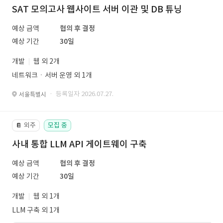
SAT 모의고사 웹사이트 서버 이관 및 DB 튜닝
예상 금액
협의 후 결정
예상 기간
30일
개발
웹 외 2개
네트워크ㆍ서버 운영 외 1개
· 등록일자 2026.07.27.
서울특별시
외주
모집 중
📔
사내 통합 LLM API 게이트웨이 구축
예상 금액
협의 후 결정
예상 기간
30일
개발
웹 외 1개
LLM 구축 외 1개