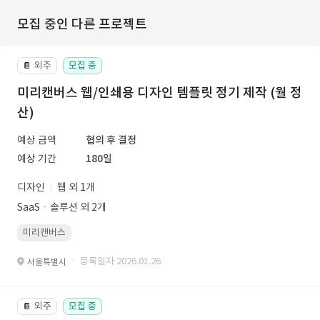
모집 중인 다른 프로젝트
외주
모집 중
📔
미리캔버스 웹/인쇄용 디자인 템플릿 정기 제작 (월 정
산)
예상 금액
협의 후 결정
예상 기간
180일
디자인
웹 외 1개
SaaSㆍ솔루션 외 2개
미리캔버스
· 등록일자 2026.01.26.
서울특별시
외주
모집 중
📔