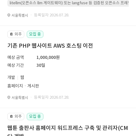
litellm(오픈소스 llm 게이트웨이) 또는 langfuse 등 검증된 오픈소스 프
· 등록일자 2026.07.28.
서울특별시
외주
모집 중
📔
기존 PHP 웹사이트 AWS 호스팅 이전
예상 금액
1,000,000원
예상 기간
30일
개발
웹
홈페이지ㆍ게시판
· 등록일자 2026.07.28.
서울특별시
외주
모집 중
📔
웹툰 출판사 홈페이지 워드프레스 구축 및 관리자(CM