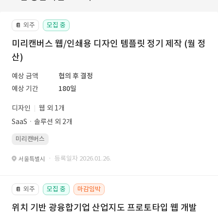
외주
모집 중
📔
미리캔버스 웹/인쇄용 디자인 템플릿 정기 제작 (월 정
산)
예상 금액
협의 후 결정
예상 기간
180일
디자인
웹 외 1개
SaaSㆍ솔루션 외 2개
미리캔버스
· 등록일자 2026.01.26.
서울특별시
외주
모집 중
마감임박
📔
위치 기반 광융합기업 산업지도 프로토타입 웹 개발