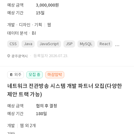
예상 금액
3,000,000원
예상 기간
15일
개발 · 디자인 · 기획
웹
데이터 분석ㆍBI
CSS
Java
JavaScript
JSP
MySQL
React
Spring
· 등록일자 2026.07.23.
광주광역시
외주
모집 중
마감임박
📔
네트워크 전관방송 시스템 개발 파트너 모집(다양한
제안 트랙 가능)
예상 금액
협의 후 결정
예상 기간
180일
개발
웹 외 2개