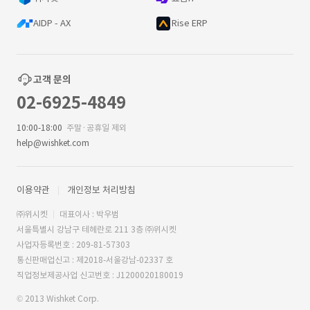
AIDP - AX
Rise ERP
고객 문의
02-6925-4849
10:00-18:00
주말·공휴일 제외
help@wishket.com
이용약관
개인정보 처리방침
㈜위시켓
대표이사 : 박우범
서울특별시 강남구 테헤란로 211 3층 ㈜위시켓
사업자등록번호 : 209-81-57303
통신판매업신고 : 제2018-서울강남-02337 호
직업정보제공사업 신고번호 : J1200020180019
© 2013 Wishket Corp.