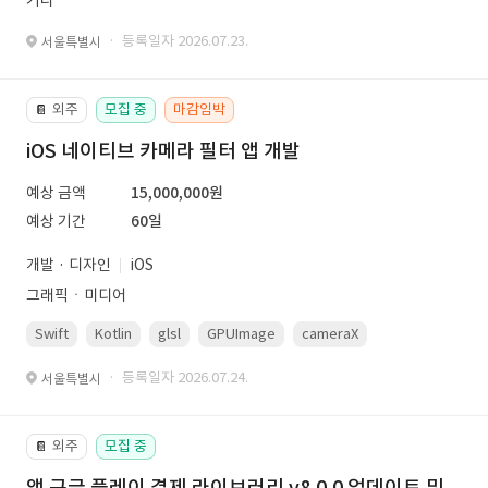
기타
· 등록일자 2026.07.23.
서울특별시
외주
모집 중
마감임박
📔
iOS 네이티브 카메라 필터 앱 개발
예상 금액
15,000,000원
예상 기간
60일
개발 · 디자인
iOS
그래픽ㆍ미디어
Swift
Kotlin
glsl
GPUImage
cameraX
avfoundation
· 등록일자 2026.07.24.
서울특별시
외주
모집 중
📔
앱 구글 플레이 결제 라이브러리 v8.0.0 업데이트 및