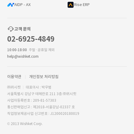
AIDP - AX
Rise ERP
고객 문의
02-6925-4849
10:00-18:00
주말·공휴일 제외
help@wishket.com
이용약관
개인정보 처리방침
㈜위시켓
대표이사 : 박우범
서울특별시 강남구 테헤란로 211 3층 ㈜위시켓
사업자등록번호 : 209-81-57303
통신판매업신고 : 제2018-서울강남-02337 호
직업정보제공사업 신고번호 : J1200020180019
© 2013 Wishket Corp.