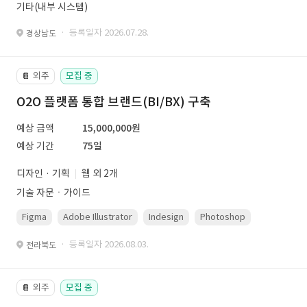
기타(내부 시스템)
· 등록일자 2026.07.28.
경상남도
외주
모집 중
📔
O2O 플랫폼 통합 브랜드(BI/BX) 구축
예상 금액
15,000,000원
예상 기간
75일
디자인 · 기획
웹 외 2개
기술 자문ㆍ가이드
Figma
Adobe Illustrator
Indesign
Photoshop
· 등록일자 2026.08.03.
전라북도
외주
모집 중
📔