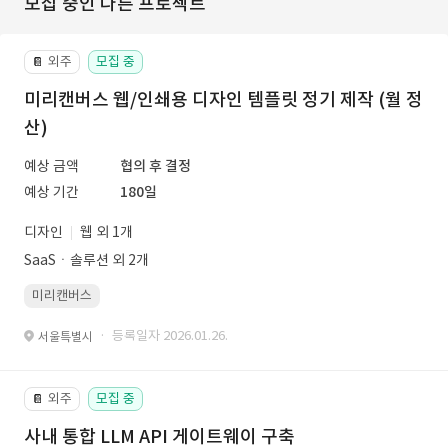
모집 중인 다른 프로젝트
외주
모집 중
📔
미리캔버스 웹/인쇄용 디자인 템플릿 정기 제작 (월 정
산)
예상 금액
협의 후 결정
예상 기간
180일
디자인
웹 외 1개
SaaSㆍ솔루션 외 2개
미리캔버스
· 등록일자 2026.01.26.
서울특별시
외주
모집 중
📔
사내 통합 LLM API 게이트웨이 구축