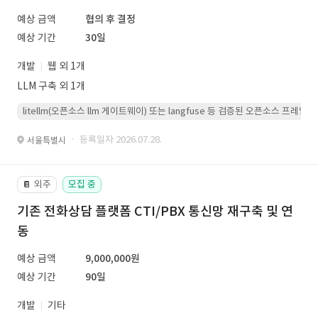
예상 금액
협의 후 결정
예상 기간
30일
개발
웹 외 1개
LLM 구축 외 1개
litellm(오픈소스 llm 게이트웨이) 또는 langfuse 등 검증된 오픈소스 프
· 등록일자 2026.07.28.
서울특별시
외주
모집 중
📔
기존 전화상담 플랫폼 CTI/PBX 통신망 재구축 및 연
동
예상 금액
9,000,000원
예상 기간
90일
개발
기타