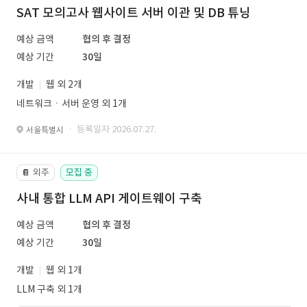
SAT 모의고사 웹사이트 서버 이관 및 DB 튜닝
예상 금액
협의 후 결정
예상 기간
30일
개발
웹 외 2개
네트워크ㆍ서버 운영 외 1개
· 등록일자 2026.07.27.
서울특별시
외주
모집 중
📔
사내 통합 LLM API 게이트웨이 구축
예상 금액
협의 후 결정
예상 기간
30일
개발
웹 외 1개
LLM 구축 외 1개