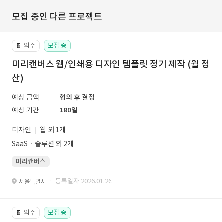
모집 중인 다른 프로젝트
외주
모집 중
📔
미리캔버스 웹/인쇄용 디자인 템플릿 정기 제작 (월 정
산)
예상 금액
협의 후 결정
예상 기간
180일
디자인
웹 외 1개
SaaSㆍ솔루션 외 2개
미리캔버스
· 등록일자 2026.01.26.
서울특별시
외주
모집 중
📔