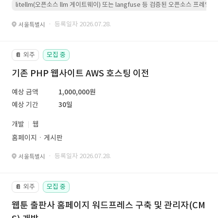
litellm(오픈소스 llm 게이트웨이) 또는 langfuse 등 검증된 오픈소스 프
· 등록일자 2026.07.28.
서울특별시
외주
모집 중
📔
기존 PHP 웹사이트 AWS 호스팅 이전
예상 금액
1,000,000원
예상 기간
30일
개발
웹
홈페이지ㆍ게시판
· 등록일자 2026.07.28.
서울특별시
외주
모집 중
📔
웹툰 출판사 홈페이지 워드프레스 구축 및 관리자(CM