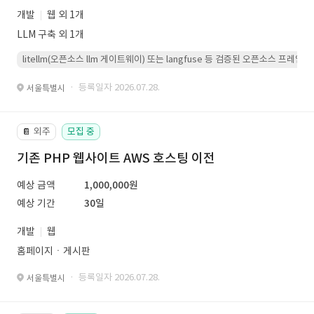
개발
웹 외 1개
LLM 구축 외 1개
litellm(오픈소스 llm 게이트웨이) 또는 langfuse 등 검증된 오픈소스 프
· 등록일자 2026.07.28.
서울특별시
외주
모집 중
📔
기존 PHP 웹사이트 AWS 호스팅 이전
예상 금액
1,000,000원
예상 기간
30일
개발
웹
홈페이지ㆍ게시판
· 등록일자 2026.07.28.
서울특별시