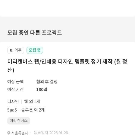
모집 중인 다른 프로젝트
외주
모집 중
📔
미리캔버스 웹/인쇄용 디자인 템플릿 정기 제작 (월 정
산)
예상 금액
협의 후 결정
예상 기간
180일
디자인
웹 외 1개
SaaSㆍ솔루션 외 2개
미리캔버스
· 등록일자 2026.01.26.
서울특별시