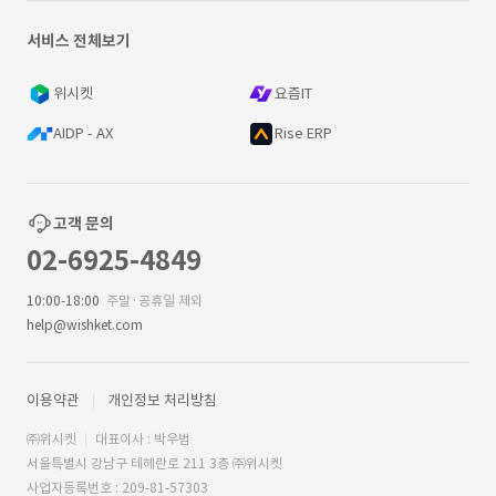
서비스 전체보기
위시켓
요즘IT
AIDP - AX
Rise ERP
고객 문의
02-6925-4849
10:00-18:00
주말·공휴일 제외
help@wishket.com
이용약관
개인정보 처리방침
㈜위시켓
대표이사 : 박우범
서울특별시 강남구 테헤란로 211 3층 ㈜위시켓
사업자등록번호 : 209-81-57303