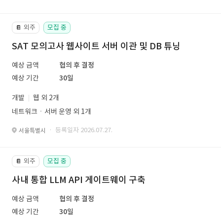
외주
모집 중
📔
SAT 모의고사 웹사이트 서버 이관 및 DB 튜닝
예상 금액
협의 후 결정
예상 기간
30일
개발
웹 외 2개
네트워크ㆍ서버 운영 외 1개
· 등록일자 2026.07.27.
서울특별시
외주
모집 중
📔
사내 통합 LLM API 게이트웨이 구축
예상 금액
협의 후 결정
예상 기간
30일