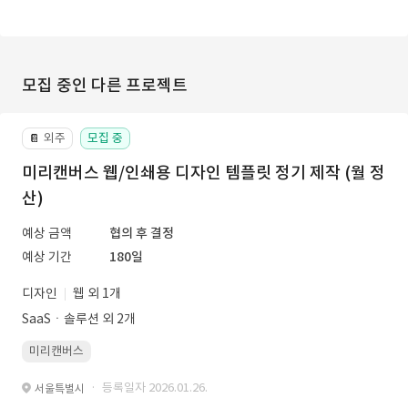
모집 중인 다른 프로젝트
외주
모집 중
📔
미리캔버스 웹/인쇄용 디자인 템플릿 정기 제작 (월 정
산)
예상 금액
협의 후 결정
예상 기간
180일
디자인
웹 외 1개
SaaSㆍ솔루션 외 2개
미리캔버스
· 등록일자 2026.01.26.
서울특별시