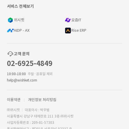
서비스 전체보기
위시켓
요즘IT
AIDP - AX
Rise ERP
고객 문의
02-6925-4849
10:00-18:00
주말·공휴일 제외
help@wishket.com
이용약관
개인정보 처리방침
㈜위시켓
대표이사 : 박우범
서울특별시 강남구 테헤란로 211 3층 ㈜위시켓
사업자등록번호 : 209-81-57303
통신판매업신고 : 제2018-서울강남-02337 호