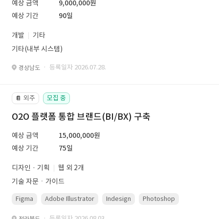
예상 금액
9,000,000원
예상 기간
90일
개발
기타
기타(내부 시스템)
· 등록일자 2026.07.28.
경상남도
외주
모집 중
📔
O2O 플랫폼 통합 브랜드(BI/BX) 구축
예상 금액
15,000,000원
예상 기간
75일
디자인 · 기획
웹 외 2개
기술 자문ㆍ가이드
Figma
Adobe Illustrator
Indesign
Photoshop
· 등록일자 2026.08.03.
전라북도