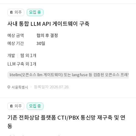
외주
모집 중
📔
사내 통합 LLM API 게이트웨이 구축
예상 금액
협의 후 결정
예상 기간
30일
개발
웹 외 1개
LLM 구축 외 1개
litellm(오픈소스 llm 게이트웨이) 또는 langfuse 등 검증된 오픈소스 프
· 등록일자 2026.07.28.
서울특별시
외주
모집 중
📔
기존 전화상담 플랫폼 CTI/PBX 통신망 재구축 및 연
동