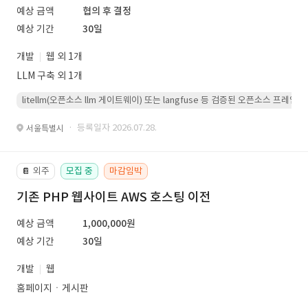
예상 금액
협의 후 결정
예상 기간
30일
개발
웹 외 1개
LLM 구축 외 1개
litellm(오픈소스 llm 게이트웨이) 또는 langfuse 등 검증된 오픈소스 프
· 등록일자 2026.07.28.
서울특별시
외주
모집 중
마감임박
📔
기존 PHP 웹사이트 AWS 호스팅 이전
예상 금액
1,000,000원
예상 기간
30일
개발
웹
홈페이지ㆍ게시판