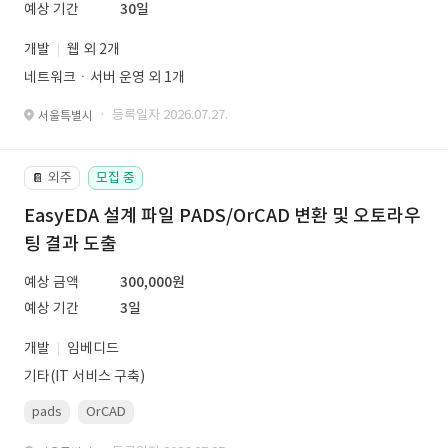
예상 기간
30일
개발
웹 외 2개
네트워크ㆍ서버 운영 외 1개
· 등록일자 2026.07.27.
서울특별시
외주
모집 중
📔
EasyEDA 설계 파일 PADS/OrCAD 변환 및 오토라우
팅 결과 도출
예상 금액
300,000원
예상 기간
3일
개발
임베디드
기타(IT 서비스 구축)
pads
OrCAD