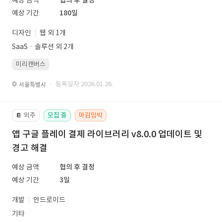
예상 금액
협의 후 결정
예상 기간
180일
디자인
웹 외 1개
SaaSㆍ솔루션 외 2개
미리캔버스
· 등록일자 2026.01.26.
서울특별시
외주
모집 중
마감임박
📔
앱 구글 플레이 결제 라이브러리 v8.0.0 업데이트 및
경고 해결
예상 금액
협의 후 결정
예상 기간
3일
개발
안드로이드
기타