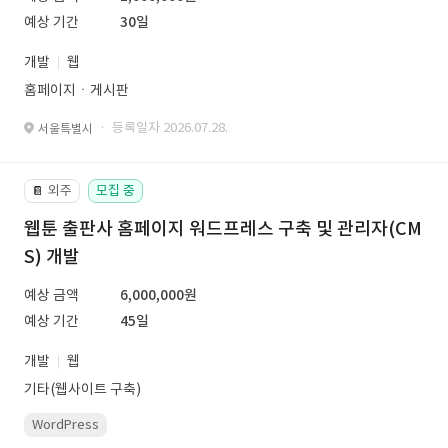
예상 기간
30일
개발
웹
홈페이지ㆍ게시판
· 등록일자 2026.07.28.
서울특별시
외주
모집 중
📔
웹툰 출판사 홈페이지 워드프레스 구축 및 관리자(CM
S) 개발
예상 금액
6,000,000원
예상 기간
45일
개발
웹
기타(웹사이트 구축)
WordPress