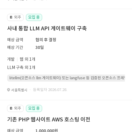
외주
모집 중
📔
사내 통합 LLM API 게이트웨이 구축
예상 금액
협의 후 결정
예상 기간
30일
개발
웹 외 1개
LLM 구축 외 1개
litellm(오픈소스 llm 게이트웨이) 또는 langfuse 등 검증된 오픈소스 프
· 등록일자 2026.07.28.
서울특별시
외주
모집 중
📔
기존 PHP 웹사이트 AWS 호스팅 이전
예상 금액
1,000,000원