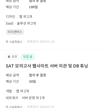
예상 금액
협의 후 결정
예상 기간
180일
디자인
웹 외 1개
SaaSㆍ솔루션 외 2개
미리캔버스
· 등록일자 2026.01.26.
서울특별시
외주
모집 중
📔
SAT 모의고사 웹사이트 서버 이관 및 DB 튜닝
예상 금액
협의 후 결정
예상 기간
30일
개발
웹 외 2개
네트워크ㆍ서버 운영 외 1개
· 등록일자 2026.07.27.
서울특별시