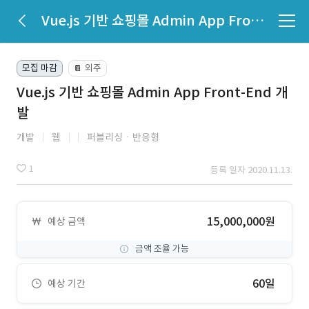
Vue.js 기반 쇼핑몰 Admin App Front-End 개발
모집 마감
외주
📔
Vue.js 기반 쇼핑몰 Admin App Front-End 개
발
개발
웹
퍼블리싱ㆍ반응형
1
등록 일자 2020.11.13.
15,000,000원
예상 금액
금액 조율 가능
60일
예상 기간