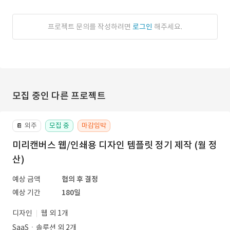
프로젝트 문의를 작성하려면
로그인
해주세요.
모집 중인 다른 프로젝트
외주
모집 중
마감임박
📔
미리캔버스 웹/인쇄용 디자인 템플릿 정기 제작 (월 정
산)
예상 금액
협의 후 결정
예상 기간
180일
디자인
웹 외 1개
SaaSㆍ솔루션 외 2개