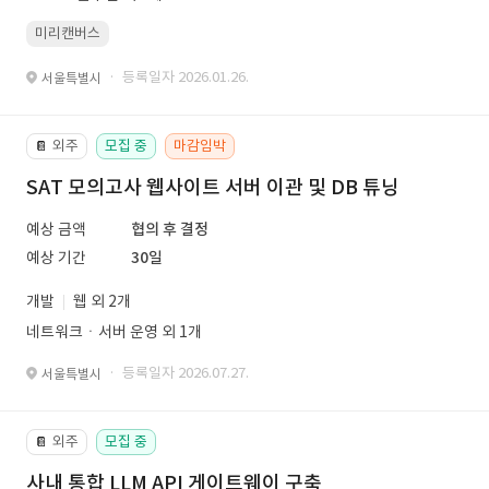
미리캔버스
· 등록일자 2026.01.26.
서울특별시
외주
모집 중
마감임박
📔
SAT 모의고사 웹사이트 서버 이관 및 DB 튜닝
예상 금액
협의 후 결정
예상 기간
30일
개발
웹 외 2개
네트워크ㆍ서버 운영 외 1개
· 등록일자 2026.07.27.
서울특별시
외주
모집 중
📔
사내 통합 LLM API 게이트웨이 구축