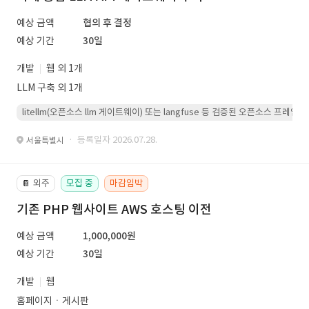
예상 금액
협의 후 결정
예상 기간
30일
개발
웹 외 1개
LLM 구축 외 1개
litellm(오픈소스 llm 게이트웨이) 또는 langfuse 등 검증된 오픈소스 프
· 등록일자 2026.07.28.
서울특별시
외주
모집 중
마감임박
📔
기존 PHP 웹사이트 AWS 호스팅 이전
예상 금액
1,000,000원
예상 기간
30일
개발
웹
홈페이지ㆍ게시판