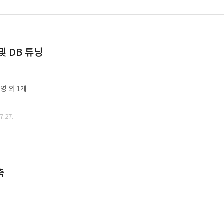
및 DB 튜닝
영 외 1개
.27.
축