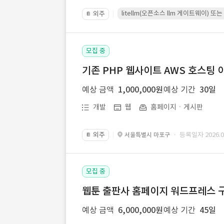
litellm(오픈소스 llm 게이트웨이)
외주
📔
모집 중
기존 PHP 웹사이트 AWS 호스팅 
예상 금액
1,000,000원
예상 기간
30일
개발
웹
홈페이지ㆍ게시판
외주
· 등록일자 2026.07
서울특별시 마포구
📔
모집 중
웹툰 출판사 홈페이지 워드프레스 구
예상 금액
6,000,000원
예상 기간
45일