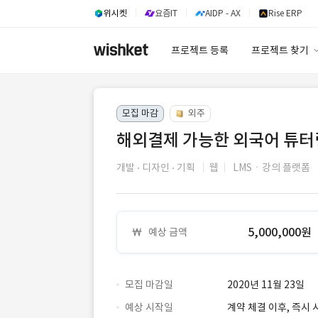
위시켓
요즘IT
AIDP - AX
Rise ERP
프로젝트 등록
프로젝트 찾기
프로젝트 찾기
모집 마감
외주
유사사례 검색 A
해외결제 가능한 외국어 튜터
개발
디자인
기획
웹
LMSㆍ강의 플랫폼
5,000,000원
예상 금액
모집 마감일
2020년 11월 23일
예상 시작일
계약 체결 이후, 즉시 