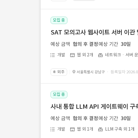
모집 중
SAT 모의고사 웹사이트 서버 이관 
예상 금액
협의 후 결정
예상 기간
30일
개발
웹 외 2개
네트워크ㆍ서버 운
외주
· 등록일자 2026.07
서울특별시 강남구
📔
모집 중
사내 통합 LLM API 게이트웨이 구
예상 금액
협의 후 결정
예상 기간
30일
개발
웹 외 1개
LLM 구축 외 1개