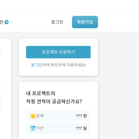
션
로그인
회원가입
유사사례 검색 AI
.
프로젝트 지원하기
‘이런 거’ 만들어본
개발 회사 있어?
로그인
하여 편리하게 이용하세요!
바로가기
내 프로젝트의
적정 견적이 궁금하신가요?
금액
??? 원
기간
??? 일