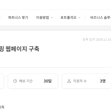
파트너스 찾기
이용방법
포트폴리오
비즈니스 솔루
이용방법
포트폴리오
엔터프라이즈
I
파트너 등급
이용후기
등록 일자 2020.11.18
안심 코드 케어
이용요금
솔루션 마켓
링 웹페이지 구축
고객센터
스토어
30일
3명
예상 기간
지원자 수
시작