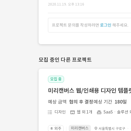
2020.11.19. 오후 13:16
프로젝트 문의를 작성하려면
로그인
해주세요.
모집 중인 다른 프로젝트
모집 중
미리캔버스 웹/인쇄용 디자인 템플릿 
예상 금액
협의 후 결정
예상 기간
180일
디자인
웹 외 1개
SaaSㆍ솔루션 
미리캔버스
외주
·
서울특별시 구로구
📔