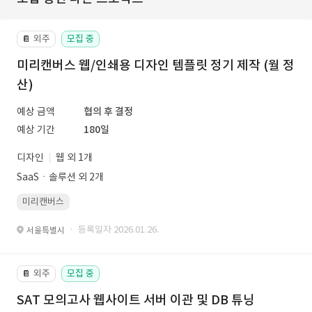
외주
모집 중
📔
미리캔버스 웹/인쇄용 디자인 템플릿 정기 제작 (월 정
산)
예상 금액
협의 후 결정
예상 기간
180일
디자인
웹 외 1개
SaaSㆍ솔루션 외 2개
미리캔버스
· 등록일자 2026.01.26.
서울특별시
외주
모집 중
📔
SAT 모의고사 웹사이트 서버 이관 및 DB 튜닝