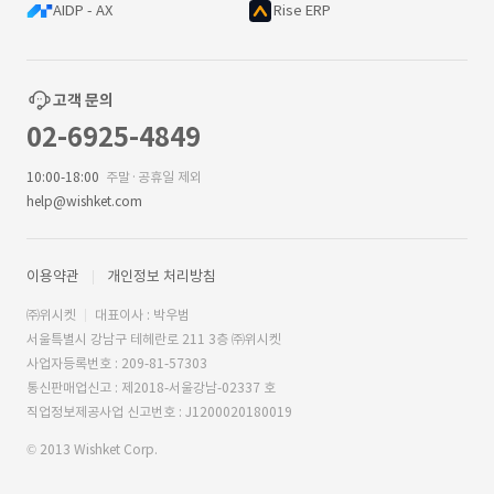
AIDP - AX
Rise ERP
고객 문의
02-6925-4849
10:00-18:00
주말·공휴일 제외
help@wishket.com
이용약관
개인정보 처리방침
㈜위시켓
대표이사 : 박우범
서울특별시 강남구 테헤란로 211 3층 ㈜위시켓
사업자등록번호 : 209-81-57303
통신판매업신고 : 제2018-서울강남-02337 호
직업정보제공사업 신고번호 : J1200020180019
© 2013 Wishket Corp.