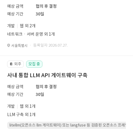
예상 금액
협의 후 결정
예상 기간
30일
개발
웹 외 2개
네트워크ㆍ서버 운영 외 1개
· 등록일자 2026.07.27.
서울특별시
외주
모집 중
📔
사내 통합 LLM API 게이트웨이 구축
예상 금액
협의 후 결정
예상 기간
30일
개발
웹 외 1개
LLM 구축 외 1개
litellm(오픈소스 llm 게이트웨이) 또는 langfuse 등 검증된 오픈소스 프