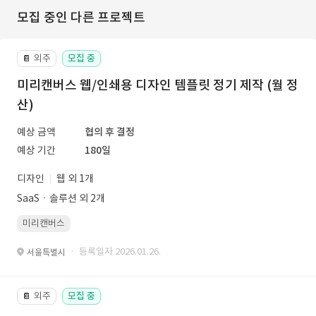
모집 중인 다른 프로젝트
외주
모집 중
📔
미리캔버스 웹/인쇄용 디자인 템플릿 정기 제작 (월 정
산)
예상 금액
협의 후 결정
예상 기간
180일
디자인
웹 외 1개
SaaSㆍ솔루션 외 2개
미리캔버스
· 등록일자 2026.01.26.
서울특별시
외주
모집 중
📔