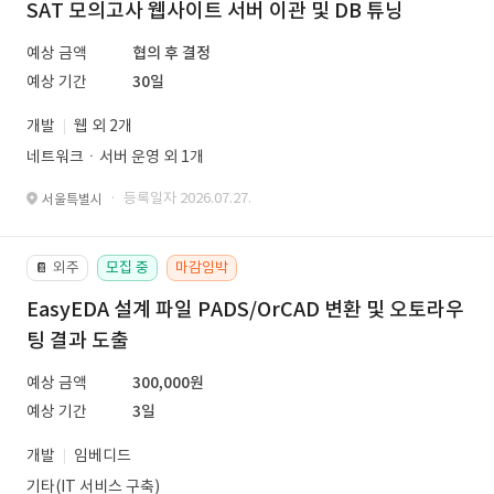
SAT 모의고사 웹사이트 서버 이관 및 DB 튜닝
예상 금액
협의 후 결정
예상 기간
30일
개발
웹 외 2개
네트워크ㆍ서버 운영 외 1개
· 등록일자 2026.07.27.
서울특별시
외주
모집 중
마감임박
📔
EasyEDA 설계 파일 PADS/OrCAD 변환 및 오토라우
팅 결과 도출
예상 금액
300,000원
예상 기간
3일
개발
임베디드
기타(IT 서비스 구축)