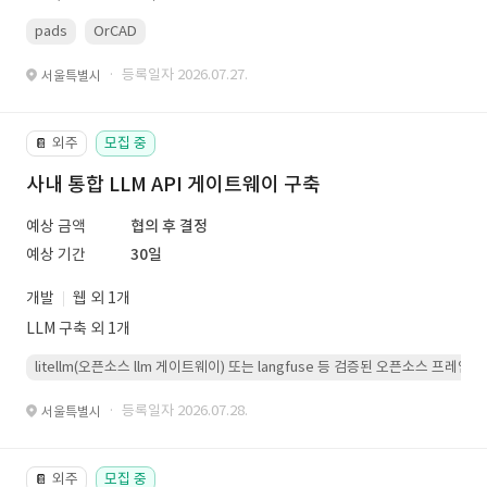
pads
OrCAD
· 등록일자 2026.07.27.
서울특별시
외주
모집 중
📔
사내 통합 LLM API 게이트웨이 구축
예상 금액
협의 후 결정
예상 기간
30일
개발
웹 외 1개
LLM 구축 외 1개
litellm(오픈소스 llm 게이트웨이) 또는 langfuse 등 검증된 오픈소스 프
· 등록일자 2026.07.28.
서울특별시
외주
모집 중
📔