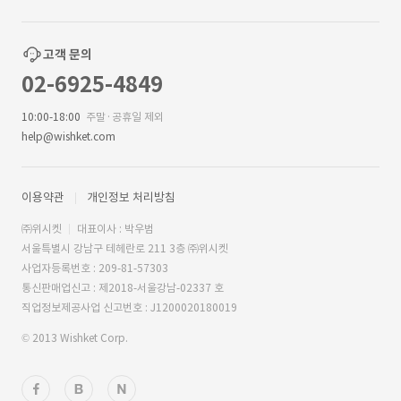
고객 문의
02-6925-4849
10:00-18:00
주말·공휴일 제외
help@wishket.com
이용약관
개인정보 처리방침
㈜위시켓
대표이사 : 박우범
서울특별시 강남구 테헤란로 211 3층 ㈜위시켓
사업자등록번호 : 209-81-57303
통신판매업신고 : 제2018-서울강남-02337 호
직업정보제공사업 신고번호 : J1200020180019
© 2013 Wishket Corp.