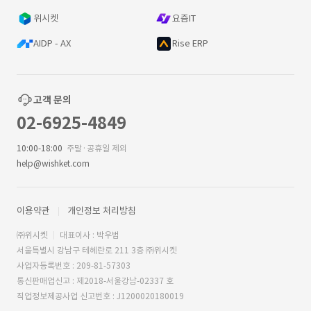
위시켓
요즘IT
AIDP - AX
Rise ERP
고객 문의
02-6925-4849
10:00-18:00
주말·공휴일 제외
help@wishket.com
이용약관
개인정보 처리방침
㈜위시켓
대표이사 : 박우범
서울특별시 강남구 테헤란로 211 3층 ㈜위시켓
사업자등록번호 : 209-81-57303
통신판매업신고 : 제2018-서울강남-02337 호
직업정보제공사업 신고번호 : J1200020180019