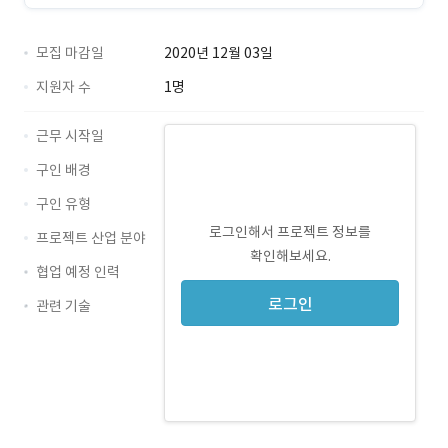
모집 마감일
2020년 12월 03일
지원자 수
1명
근무 시작일
구인 배경
구인 유형
로그인해서 프로젝트 정보를
프로젝트 산업 분야
확인해보세요.
협업 예정 인력
로그인
관련 기술
JavaScript · 경력 무관
CSS · 경력 무관
jQuery · 경력 무관
HTML · 경력 무관
Bootstrap · 경력 무관