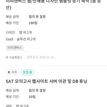
미리캔버스 웹/인쇄용 디자인 템플릿 정기 제작 (월 정
산)
예상 금액
협의 후 결정
예상 기간
180일
디자인
웹 외 1개
SaaSㆍ솔루션 외 2개
미리캔버스
· 등록일자 2026.01.26.
서울특별시
외주
모집 중
📔
SAT 모의고사 웹사이트 서버 이관 및 DB 튜닝
예상 금액
협의 후 결정
예상 기간
30일
개발
웹 외 2개