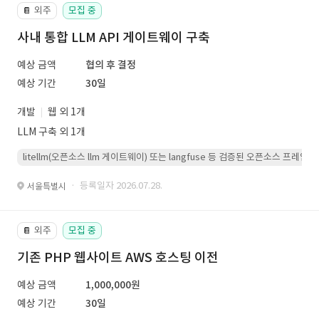
외주
모집 중
📔
사내 통합 LLM API 게이트웨이 구축
예상 금액
협의 후 결정
예상 기간
30일
개발
웹 외 1개
LLM 구축 외 1개
litellm(오픈소스 llm 게이트웨이) 또는 langfuse 등 검증된 오픈소스 프
· 등록일자 2026.07.28.
서울특별시
외주
모집 중
📔
기존 PHP 웹사이트 AWS 호스팅 이전
예상 금액
1,000,000원
예상 기간
30일