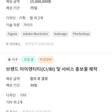
예상 금액
15,000,000원
예상 기간
75일
디자인 · 기획
웹 외 2개
기술 자문ㆍ가이드
Figma
Adobe Illustrator
Indesign
Photoshop
· 등록일자 2026.08.03.
전라북도
외주
모집 중
마감임박
📔
브랜드 아이덴티티(CI/BI) 및 서비스 홍보물 제작
예상 금액
협의 후 결정
예상 기간
30일
디자인
기타
기타 외 1개
· 등록일자 2026.08.05.
경기도