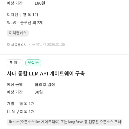
예상 기간
180일
디자인
웹 외 1개
SaaSㆍ솔루션 외 2개
미리캔버스
· 등록일자 2026.01.26.
서울특별시
외주
모집 중
📔
사내 통합 LLM API 게이트웨이 구축
예상 금액
협의 후 결정
예상 기간
30일
개발
웹 외 1개
LLM 구축 외 1개
litellm(오픈소스 llm 게이트웨이) 또는 langfuse 등 검증된 오픈소스 프