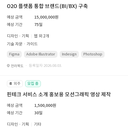
O2O 플랫폼 통합 브랜드(BI/BX) 구축
예상 금액
15,000,000원
예상 기간
75일
디자인 · 기획
웹 외 2개
기술 자문ㆍ가이드
Figma
Adobe Illustrator
Indesign
Photoshop
· 등록일자 2026.08.03.
전라북도
외주
모집 중
📔
핀테크 서비스 소개 홍보용 모션그래픽 영상 제작
예상 금액
1,500,000원
예상 기간
30일
디자인 · 기획
기타