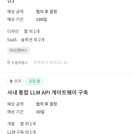
산)
예상 금액
협의 후 결정
예상 기간
180일
디자인
웹 외 1개
SaaSㆍ솔루션 외 2개
미리캔버스
· 등록일자 2026.01.26.
서울특별시
외주
모집 중
📔
사내 통합 LLM API 게이트웨이 구축
예상 금액
협의 후 결정
예상 기간
30일
개발
웹 외 1개
LLM 구축 외 1개