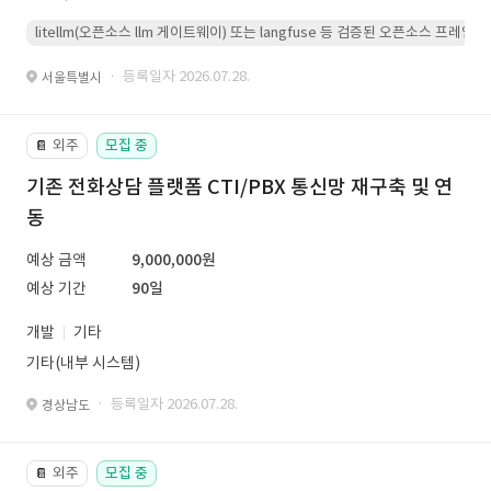
litellm(오픈소스 llm 게이트웨이) 또는 langfuse 등 검증된 오픈소스 프
· 등록일자 2026.07.28.
서울특별시
외주
모집 중
📔
기존 전화상담 플랫폼 CTI/PBX 통신망 재구축 및 연
동
예상 금액
9,000,000원
예상 기간
90일
개발
기타
기타(내부 시스템)
· 등록일자 2026.07.28.
경상남도
외주
모집 중
📔