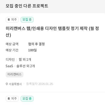
모집 중인 다른 프로젝트
외주
모집 중
📔
미리캔버스 웹/인쇄용 디자인 템플릿 정기 제작 (월 정
산)
예상 금액
협의 후 결정
예상 기간
180일
디자인
웹 외 1개
SaaSㆍ솔루션 외 2개
미리캔버스
· 등록일자 2026.01.26.
서울특별시
외주
모집 중
📔