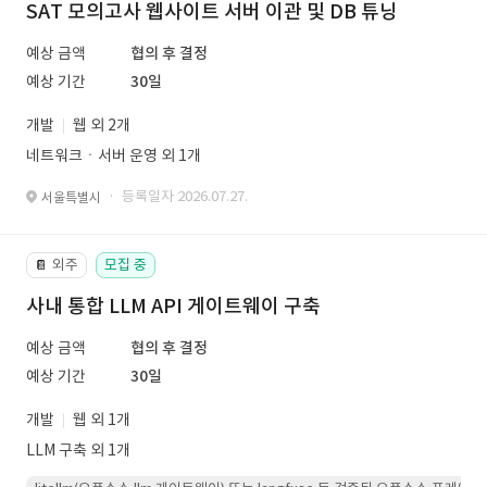
SAT 모의고사 웹사이트 서버 이관 및 DB 튜닝
예상 금액
협의 후 결정
예상 기간
30일
개발
웹 외 2개
네트워크ㆍ서버 운영 외 1개
· 등록일자 2026.07.27.
서울특별시
외주
모집 중
📔
사내 통합 LLM API 게이트웨이 구축
예상 금액
협의 후 결정
예상 기간
30일
개발
웹 외 1개
LLM 구축 외 1개