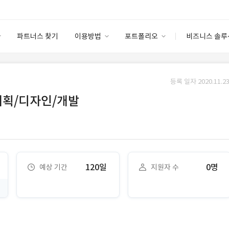
파트너스 찾기
이용방법
포트폴리오
비즈니스 솔루
이용방법
포트폴리오
엔터프라이즈
I
파트너 등급
이용후기
등록 일자 2020.11.23
안심 코드 케어
이용요금
솔루션 마켓
기획/디자인/개발
고객센터
스토어
120일
0명
예상 기간
지원자 수