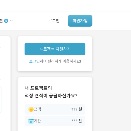
션
로그인
회원가입
유사사례 검색 AI
.
프로젝트 지원하기
‘이런 거’ 만들어본
개발 회사 있어?
로그인
하여 편리하게 이용하세요!
바로가기
내 프로젝트의
적정 견적이 궁금하신가요?
금액
??? 원
기간
??? 일