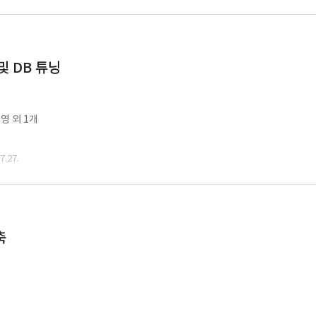
및 DB 튜닝
영 외 1개
.27.
축