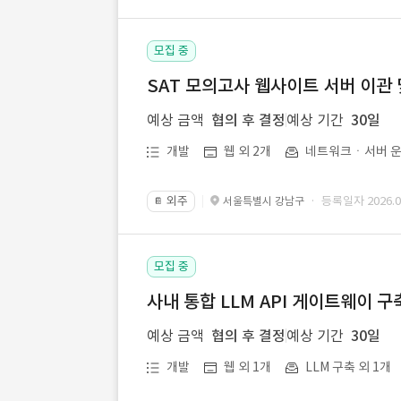
모집 중
SAT 모의고사 웹사이트 서버 이관 
예상 금액
협의 후 결정
예상 기간
30일
개발
웹 외 2개
네트워크ㆍ서버 운
외주
· 등록일자 2026.07
서울특별시 강남구
📔
모집 중
사내 통합 LLM API 게이트웨이 구
예상 금액
협의 후 결정
예상 기간
30일
개발
웹 외 1개
LLM 구축 외 1개