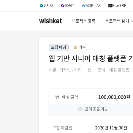
위시켓
요즘IT
AIDP - AX
Rise ERP
프로젝트 등록
프로젝트 찾기
프로젝트 찾기
모집 마감
외주
유사사례 검색 A
웹 기반 시니어 매칭 플랫폼 
개발
디자인
기획
웹
중개ㆍ매칭 플랫폼
100,000,000원
예상 금액
금액 조율 가능
모집 마감일
2020년 11월 30일