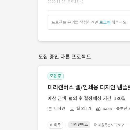
2020.11.25. 오후 18:42
프로젝트 문의를 작성하려면
로그인
해주세요.
모집 중인 다른 프로젝트
모집 중
미리캔버스 웹/인쇄용 디자인 템플릿 
예상 금액
협의 후 결정
예상 기간
180일
디자인
웹 외 1개
SaaSㆍ솔루션 
미리캔버스
외주
·
서울특별시 구로구
📔