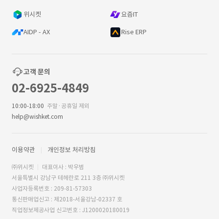
위시켓
요즘IT
AIDP - AX
Rise ERP
고객 문의
02-6925-4849
10:00-18:00
주말·공휴일 제외
help@wishket.com
이용약관
개인정보 처리방침
㈜위시켓
대표이사 : 박우범
서울특별시 강남구 테헤란로 211 3층 ㈜위시켓
사업자등록번호 : 209-81-57303
통신판매업신고 : 제2018-서울강남-02337 호
직업정보제공사업 신고번호 : J1200020180019