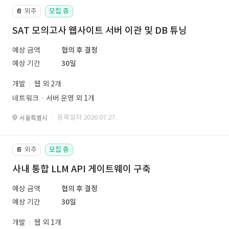
외주
모집 중
📔
SAT 모의고사 웹사이트 서버 이관 및 DB 튜닝
예상 금액
협의 후 결정
예상 기간
30일
개발
웹 외 2개
네트워크ㆍ서버 운영 외 1개
· 등록일자 2026.07.27.
서울특별시
외주
모집 중
📔
사내 통합 LLM API 게이트웨이 구축
예상 금액
협의 후 결정
예상 기간
30일
개발
웹 외 1개