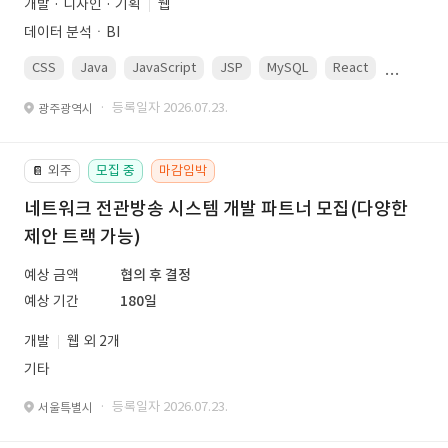
개발 · 디자인 · 기획
웹
데이터 분석ㆍBI
CSS
Java
JavaScript
JSP
MySQL
React
Spring
· 등록일자 2026.07.23.
광주광역시
외주
모집 중
마감임박
📔
네트워크 전관방송 시스템 개발 파트너 모집(다양한
제안 트랙 가능)
예상 금액
협의 후 결정
예상 기간
180일
개발
웹 외 2개
기타
· 등록일자 2026.07.23.
서울특별시