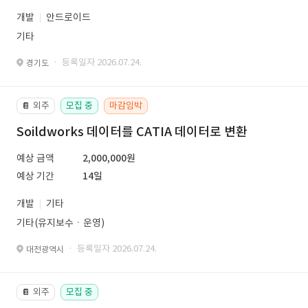
개발
안드로이드
기타
· 등록일자 2026.07.24.
경기도
외주
모집 중
마감임박
📔
Soildworks 데이터를 CATIA 데이터로 변환
예상 금액
2,000,000원
예상 기간
14일
개발
기타
기타(유지보수ㆍ운영)
· 등록일자 2026.07.24.
대전광역시
외주
모집 중
📔