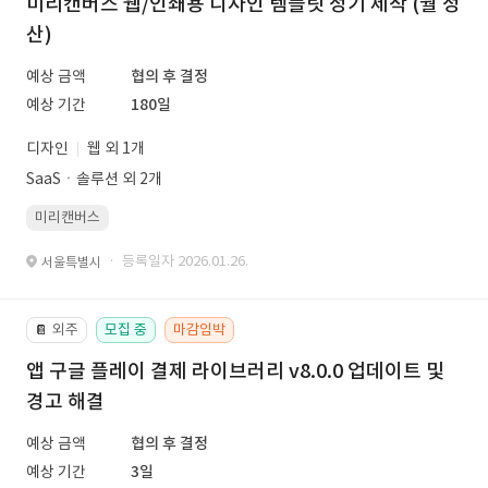
미리캔버스 웹/인쇄용 디자인 템플릿 정기 제작 (월 정
산)
예상 금액
협의 후 결정
예상 기간
180일
디자인
웹 외 1개
SaaSㆍ솔루션 외 2개
미리캔버스
· 등록일자 2026.01.26.
서울특별시
외주
모집 중
마감임박
📔
앱 구글 플레이 결제 라이브러리 v8.0.0 업데이트 및
경고 해결
예상 금액
협의 후 결정
예상 기간
3일