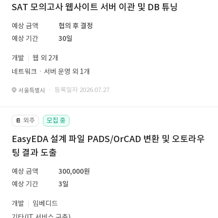
SAT 모의고사 웹사이트 서버 이관 및 DB 튜닝
예상 금액
협의 후 결정
예상 기간
30일
개발
웹 외 2개
네트워크ㆍ서버 운영 외 1개
· 등록일자 2026.07.27.
서울특별시
외주
모집 중
📔
EasyEDA 설계 파일 PADS/OrCAD 변환 및 오토라우
팅 결과 도출
예상 금액
300,000원
예상 기간
3일
개발
임베디드
기타(IT 서비스 구축)