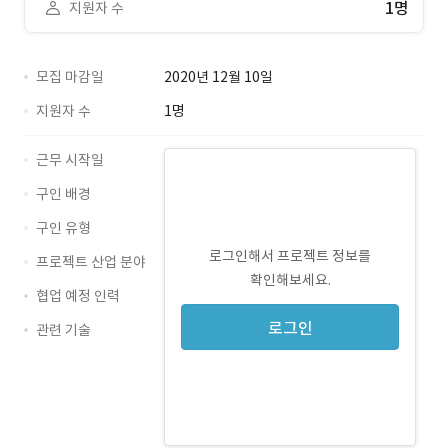
1명
지원자 수
모집 마감일
2020년 12월 10일
지원자 수
1명
근무 시작일
구인 배경
구인 유형
로그인해서 프로젝트 정보를
프로젝트 산업 분야
확인해보세요.
협업 예정 인력
로그인
관련 기술
JavaScript · 경력 무관
HTML5 · 경력 무관
jQuery · 경력 무관
CSS3 · 경력 무관
svg · 경력 무관
패러렉스 · 경력 무관