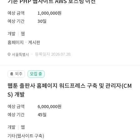
기존 PHP 웹사이트 AWS 호스팅 이전
예상 금액
1,000,000원
예상 기간
30일
개발
웹
홈페이지ㆍ게시판
· 등록일자 2026.07.28.
서울특별시
외주
모집 중
📔
웹툰 출판사 홈페이지 워드프레스 구축 및 관리자(CM
S) 개발
예상 금액
6,000,000원
예상 기간
45일
개발
웹
기타(웹사이트 구축)