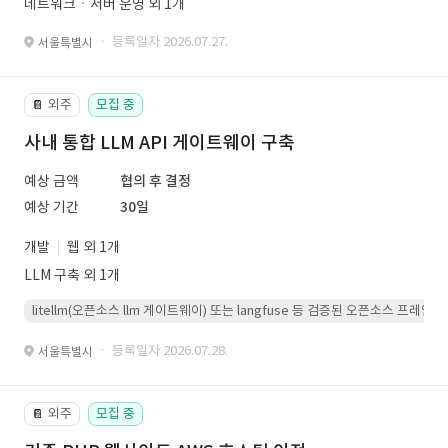
네트워크ㆍ서버 운영 외 1개
· 등록일자 2026.07.27.
서울특별시
외주
모집 중
📔
사내 통합 LLM API 게이트웨이 구축
예상 금액
협의 후 결정
예상 기간
30일
개발
웹 외 1개
LLM 구축 외 1개
litellm(오픈소스 llm 게이트웨이) 또는 langfuse 등 검증된 오픈소스 프
· 등록일자 2026.07.28.
서울특별시
외주
모집 중
📔