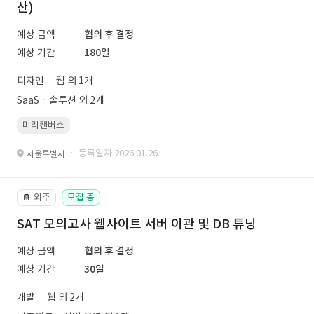
산)
예상 금액
협의 후 결정
예상 기간
180일
디자인
웹 외 1개
SaaSㆍ솔루션 외 2개
미리캔버스
· 등록일자 2026.01.26.
서울특별시
외주
모집 중
📔
SAT 모의고사 웹사이트 서버 이관 및 DB 튜닝
예상 금액
협의 후 결정
예상 기간
30일
개발
웹 외 2개