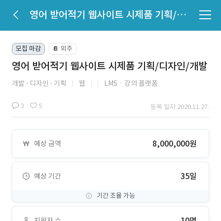
영어 받어적기 웹사이트 시제품 기획/디자인/개발
모집 마감
외주
📔
영어 받어적기 웹사이트 시제품 기획/디자인/개발
개발
디자인
기획
웹
LMSㆍ강의 플랫폼
3
5
등록 일자 2020.11.27.
8,000,000원
예상 금액
35일
예상 기간
기간 조율 가능
10명
지원자 수