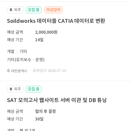
외주
모집 중
마감임박
📔
Soildworks 데이터를 CATIA 데이터로 변환
예상 금액
2,000,000원
예상 기간
14일
개발
기타
기타(유지보수ㆍ운영)
· 등록일자 2026.07.24.
대전광역시
외주
모집 중
📔
SAT 모의고사 웹사이트 서버 이관 및 DB 튜닝
예상 금액
협의 후 결정
예상 기간
30일
개발
웹 외 2개