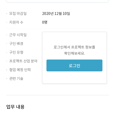
모집 마감일
2020년 12월 10일
지원자 수
0명
근무 시작일
구인 배경
로그인해서 프로젝트 정보를
구인 유형
확인해보세요.
프로젝트 산업 분야
로그인
협업 예정 인력
관련 기술
Java · 경력 무관
jQuery · 경력 무관
업무 내용