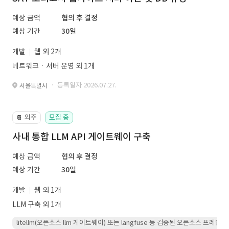
예상 금액
협의 후 결정
예상 기간
30일
개발
웹 외 2개
네트워크ㆍ서버 운영 외 1개
· 등록일자 2026.07.27.
서울특별시
외주
모집 중
📔
사내 통합 LLM API 게이트웨이 구축
예상 금액
협의 후 결정
예상 기간
30일
개발
웹 외 1개
LLM 구축 외 1개
litellm(오픈소스 llm 게이트웨이) 또는 langfuse 등 검증된 오픈소스 프