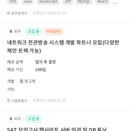
CSS
Java
JavaScript
JSP
MySQL
React
Spring
· 등록일자 2026.07.23.
광주광역시
외주
모집 중
마감임박
📔
네트워크 전관방송 시스템 개발 파트너 모집(다양한
제안 트랙 가능)
예상 금액
협의 후 결정
예상 기간
180일
개발
웹 외 2개
기타
· 등록일자 2026.07.23.
서울특별시
외주
모집 중
📔
SAT 모의고사 웹사이트 서버 이관 및 DB 튜닝