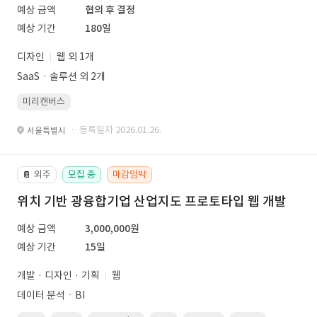
예상 금액
협의 후 결정
예상 기간
180일
디자인
웹 외 1개
SaaSㆍ솔루션 외 2개
미리캔버스
· 등록일자 2026.01.26.
서울특별시
외주
모집 중
마감임박
📔
위치 기반 광융합기업 산업지도 프로토타입 웹 개발
예상 금액
3,000,000원
예상 기간
15일
개발 · 디자인 · 기획
웹
데이터 분석ㆍBI