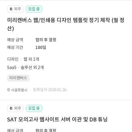
외주
모집 중
📔
미리캔버스 웹/인쇄용 디자인 템플릿 정기 제작 (월 정
산)
예상 금액
협의 후 결정
예상 기간
180일
디자인
웹 외 1개
SaaSㆍ솔루션 외 2개
미리캔버스
· 등록일자 2026.01.26.
서울특별시
외주
모집 중
📔
SAT 모의고사 웹사이트 서버 이관 및 DB 튜닝
예상 금액
협의 후 결정