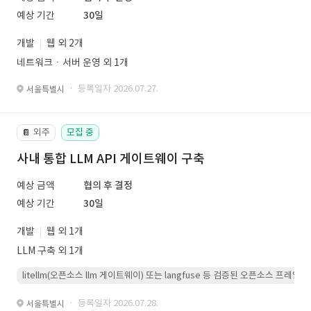
예상 기간
30일
개발
웹 외 2개
네트워크ㆍ서버 운영 외 1개
· 등록일자 2026.07.27.
서울특별시
외주
모집 중
📔
사내 통합 LLM API 게이트웨이 구축
예상 금액
협의 후 결정
예상 기간
30일
개발
웹 외 1개
LLM 구축 외 1개
litellm(오픈소스 llm 게이트웨이) 또는 langfuse 등 검증된 오픈소스 프
· 등록일자 2026.07.28.
서울특별시