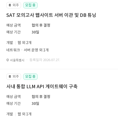
외주
모집 중
📔
SAT 모의고사 웹사이트 서버 이관 및 DB 튜닝
예상 금액
협의 후 결정
예상 기간
30일
개발
웹 외 2개
네트워크ㆍ서버 운영 외 1개
· 등록일자 2026.07.27.
서울특별시
외주
모집 중
📔
사내 통합 LLM API 게이트웨이 구축
예상 금액
협의 후 결정
예상 기간
30일
개발
웹 외 1개