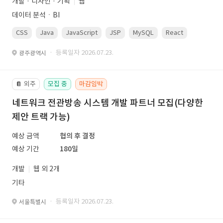
개발 · 디자인 · 기획
웹
데이터 분석ㆍBI
CSS
Java
JavaScript
JSP
MySQL
React
Spring
· 등록일자 2026.07.23.
광주광역시
외주
모집 중
마감임박
📔
네트워크 전관방송 시스템 개발 파트너 모집(다양한
제안 트랙 가능)
예상 금액
협의 후 결정
예상 기간
180일
개발
웹 외 2개
기타
· 등록일자 2026.07.23.
서울특별시