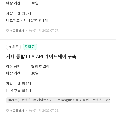
예상 기간
30일
개발
웹 외 2개
네트워크ㆍ서버 운영 외 1개
· 등록일자 2026.07.27.
서울특별시
외주
모집 중
📔
사내 통합 LLM API 게이트웨이 구축
예상 금액
협의 후 결정
예상 기간
30일
개발
웹 외 1개
LLM 구축 외 1개
litellm(오픈소스 llm 게이트웨이) 또는 langfuse 등 검증된 오픈소스 프
· 등록일자 2026.07.28.
서울특별시