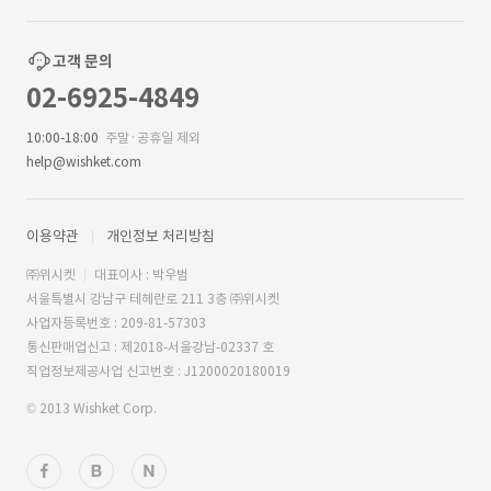
고객 문의
02-6925-4849
10:00-18:00
주말·공휴일 제외
help@wishket.com
이용약관
개인정보 처리방침
㈜위시켓
대표이사 : 박우범
서울특별시 강남구 테헤란로 211 3층 ㈜위시켓
사업자등록번호 : 209-81-57303
통신판매업신고 : 제2018-서울강남-02337 호
직업정보제공사업 신고번호 : J1200020180019
© 2013 Wishket Corp.