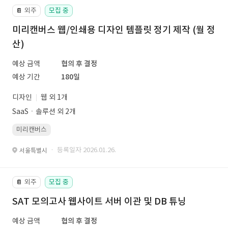
외주
모집 중
📔
미리캔버스 웹/인쇄용 디자인 템플릿 정기 제작 (월 정
산)
예상 금액
협의 후 결정
예상 기간
180일
디자인
웹 외 1개
SaaSㆍ솔루션 외 2개
미리캔버스
· 등록일자 2026.01.26.
서울특별시
외주
모집 중
📔
SAT 모의고사 웹사이트 서버 이관 및 DB 튜닝
예상 금액
협의 후 결정