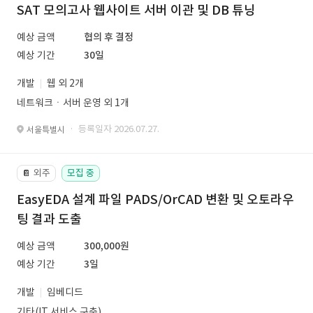
SAT 모의고사 웹사이트 서버 이관 및 DB 튜닝
예상 금액
협의 후 결정
예상 기간
30일
개발
웹 외 2개
네트워크ㆍ서버 운영 외 1개
· 등록일자 2026.07.27.
서울특별시
외주
모집 중
📔
EasyEDA 설계 파일 PADS/OrCAD 변환 및 오토라우
팅 결과 도출
예상 금액
300,000원
예상 기간
3일
개발
임베디드
기타(IT 서비스 구축)