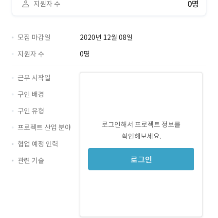
0명
지원자 수
모집 마감일
2020년 12월 08일
지원자 수
0명
근무 시작일
구인 배경
구인 유형
로그인해서 프로젝트 정보를
프로젝트 산업 분야
확인해보세요.
협업 예정 인력
로그인
관련 기술
JavaScript · 경력 무관
Java · 경력 무관
Android · 경력 무관
HTML5 · 경력 무관
jQuery · 경력 무관
CSS3 · 경력 무관
Kotlin · 경력 무관