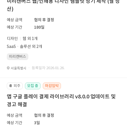
미리캔버스 웹/인쇄용 디자인 템플릿 정기 제작 (월 정
산)
예상 금액
협의 후 결정
예상 기간
180일
디자인
웹 외 1개
SaaSㆍ솔루션 외 2개
미리캔버스
· 등록일자 2026.01.26.
서울특별시
외주
모집 중
마감임박
📔
앱 구글 플레이 결제 라이브러리 v8.0.0 업데이트 및
경고 해결
예상 금액
협의 후 결정
예상 기간
3일