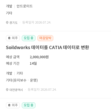
개발
안드로이드
기타
· 등록일자 2026.07.24.
경기도
외주
모집 중
마감임박
📔
Soildworks 데이터를 CATIA 데이터로 변환
예상 금액
2,000,000원
예상 기간
14일
개발
기타
기타(유지보수ㆍ운영)
· 등록일자 2026.07.24.
대전광역시
외주
모집 중
📔