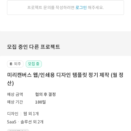
프로젝트 문의를 작성하려면
로그인
해주세요.
모집 중인 다른 프로젝트
외주
모집 중
📔
미리캔버스 웹/인쇄용 디자인 템플릿 정기 제작 (월 정
산)
예상 금액
협의 후 결정
예상 기간
180일
디자인
웹 외 1개
SaaSㆍ솔루션 외 2개