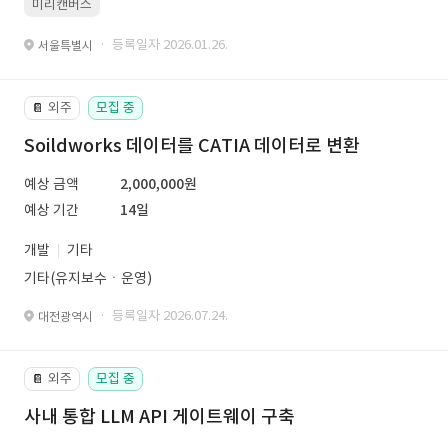
미리캔버스
· 등록일자 2026.01.26.
서울특별시
외주
모집 중
📔
Soildworks 데이터를 CATIA 데이터로 변환
예상 금액
2,000,000원
예상 기간
14일
개발
기타
기타(유지보수ㆍ운영)
· 등록일자 2026.07.24.
대전광역시
외주
모집 중
📔
사내 통합 LLM API 게이트웨이 구축