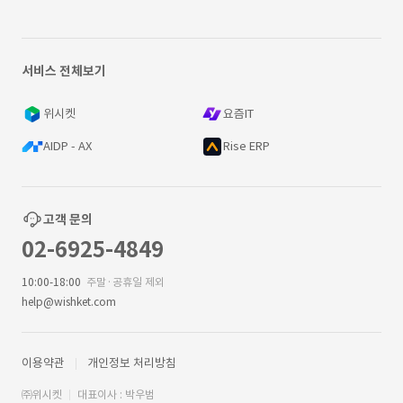
서비스 전체보기
위시켓
요즘IT
AIDP - AX
Rise ERP
고객 문의
02-6925-4849
10:00-18:00
주말·공휴일 제외
help@wishket.com
이용약관
개인정보 처리방침
㈜위시켓
대표이사 : 박우범