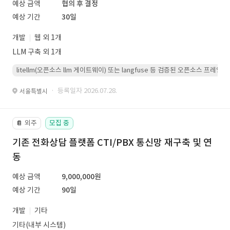
예상 금액
협의 후 결정
예상 기간
30일
개발
웹 외 1개
LLM 구축 외 1개
litellm(오픈소스 llm 게이트웨이) 또는 langfuse 등 검증된 오픈소스 프
· 등록일자 2026.07.28.
서울특별시
외주
모집 중
📔
기존 전화상담 플랫폼 CTI/PBX 통신망 재구축 및 연
동
예상 금액
9,000,000원
예상 기간
90일
개발
기타
기타(내부 시스템)