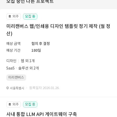
모집 중인 다른 프로젝트
외주
모집 중
📔
미리캔버스 웹/인쇄용 디자인 템플릿 정기 제작 (월 정
산)
예상 금액
협의 후 결정
예상 기간
180일
디자인
웹 외 1개
SaaSㆍ솔루션 외 2개
미리캔버스
· 등록일자 2026.01.26.
서울특별시
외주
모집 중
📔
사내 통합 LLM API 게이트웨이 구축