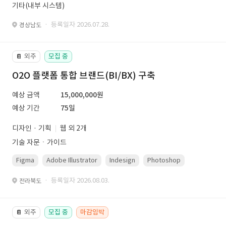
기타(내부 시스템)
· 등록일자 2026.07.28.
경상남도
외주
모집 중
📔
O2O 플랫폼 통합 브랜드(BI/BX) 구축
예상 금액
15,000,000원
예상 기간
75일
디자인 · 기획
웹 외 2개
기술 자문ㆍ가이드
Figma
Adobe Illustrator
Indesign
Photoshop
· 등록일자 2026.08.03.
전라북도
외주
모집 중
마감임박
📔