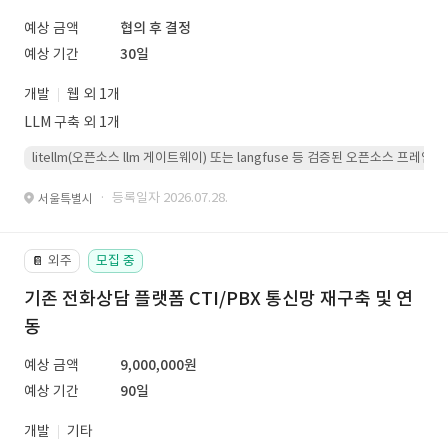
예상 금액
협의 후 결정
예상 기간
30일
개발
웹 외 1개
LLM 구축 외 1개
litellm(오픈소스 llm 게이트웨이) 또는 langfuse 등 검증된 오픈소스 프
· 등록일자 2026.07.28.
서울특별시
외주
모집 중
📔
기존 전화상담 플랫폼 CTI/PBX 통신망 재구축 및 연
동
예상 금액
9,000,000원
예상 기간
90일
개발
기타