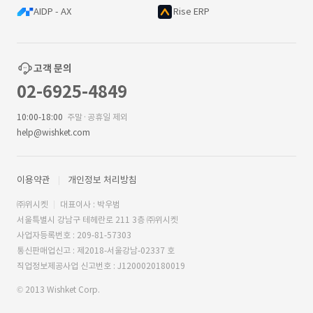
AIDP - AX
Rise ERP
고객 문의
02-6925-4849
10:00-18:00
주말·공휴일 제외
help@wishket.com
이용약관
개인정보 처리방침
㈜위시켓
대표이사 : 박우범
서울특별시 강남구 테헤란로 211 3층 ㈜위시켓
사업자등록번호 : 209-81-57303
통신판매업신고 : 제2018-서울강남-02337 호
직업정보제공사업 신고번호 : J1200020180019
© 2013 Wishket Corp.