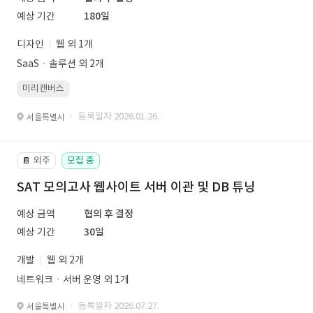
예상 기간
180일
디자인
웹 외 1개
SaaSㆍ솔루션 외 2개
미리캔버스
· 등록일자 2026.01.26.
서울특별시
외주
모집 중
📔
SAT 모의고사 웹사이트 서버 이관 및 DB 튜닝
예상 금액
협의 후 결정
예상 기간
30일
개발
웹 외 2개
네트워크ㆍ서버 운영 외 1개
· 등록일자 2026.07.27.
서울특별시