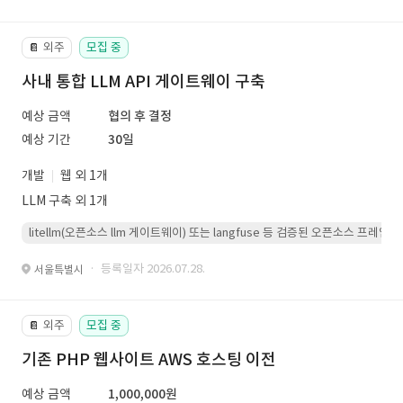
외주
모집 중
📔
사내 통합 LLM API 게이트웨이 구축
예상 금액
협의 후 결정
예상 기간
30일
개발
웹 외 1개
LLM 구축 외 1개
litellm(오픈소스 llm 게이트웨이) 또는 langfuse 등 검증된 오픈소스 프
· 등록일자 2026.07.28.
서울특별시
외주
모집 중
📔
기존 PHP 웹사이트 AWS 호스팅 이전
예상 금액
1,000,000원