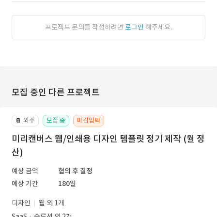
프로젝트 문의를 작성하려면
로그인
해주세요.
모집 중인 다른 프로젝트
외주
모집 중
마감임박
📔
미리캔버스 웹/인쇄용 디자인 템플릿 정기 제작 (월 정
산)
예상 금액
협의 후 결정
예상 기간
180일
디자인
웹 외 1개
SaaSㆍ솔루션 외 2개