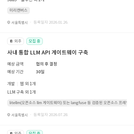
미리캔버스
· 등록일자 2026.01.26.
서울특별시
외주
모집 중
📔
사내 통합 LLM API 게이트웨이 구축
예상 금액
협의 후 결정
예상 기간
30일
개발
웹 외 1개
LLM 구축 외 1개
litellm(오픈소스 llm 게이트웨이) 또는 langfuse 등 검증된 오픈소스 프
· 등록일자 2026.07.28.
서울특별시
외주
모집 중
📔