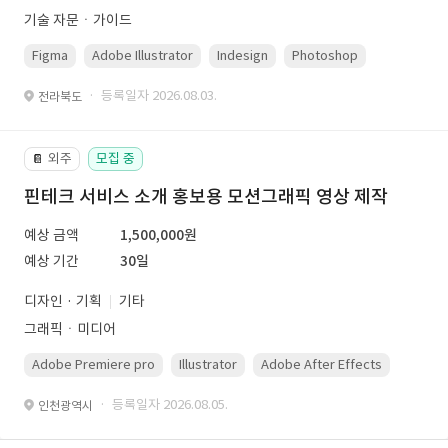
기술 자문ㆍ가이드
Figma
Adobe Illustrator
Indesign
Photoshop
· 등록일자 2026.08.03.
전라북도
외주
모집 중
📔
핀테크 서비스 소개 홍보용 모션그래픽 영상 제작
예상 금액
1,500,000원
예상 기간
30일
디자인 · 기획
기타
그래픽ㆍ미디어
Adobe Premiere pro
Illustrator
Adobe After Effects
Photo
· 등록일자 2026.08.05.
인천광역시