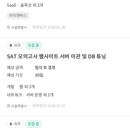
SaaSㆍ솔루션 외 2개
미리캔버스
· 등록일자 2026.01.26.
서울특별시
외주
모집 중
📔
SAT 모의고사 웹사이트 서버 이관 및 DB 튜닝
예상 금액
협의 후 결정
예상 기간
30일
개발
웹 외 2개
네트워크ㆍ서버 운영 외 1개
· 등록일자 2026.07.27.
서울특별시
외주
모집 중
📔