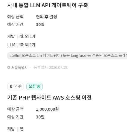
사내 통합 LLM API 게이트웨이 구축
예상 금액
협의 후 결정
예상 기간
30일
개발
웹 외 1개
LLM 구축 외 1개
litellm(오픈소스 llm 게이트웨이) 또는 langfuse 등 검증된 오픈소스 프
· 등록일자 2026.07.28.
서울특별시
외주
모집 중
📔
기존 PHP 웹사이트 AWS 호스팅 이전
예상 금액
1,000,000원
예상 기간
30일
개발
웹