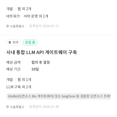
개발
웹 외 2개
네트워크ㆍ서버 운영 외 1개
· 등록일자 2026.07.27.
서울특별시
외주
모집 중
📔
사내 통합 LLM API 게이트웨이 구축
예상 금액
협의 후 결정
예상 기간
30일
개발
웹 외 1개
LLM 구축 외 1개
litellm(오픈소스 llm 게이트웨이) 또는 langfuse 등 검증된 오픈소스 프
· 등록일자 2026.07.28.
서울특별시