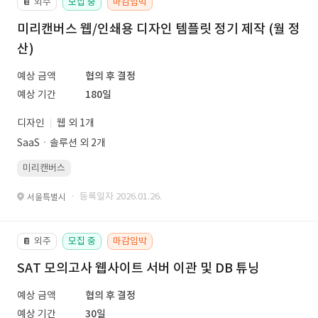
외주
모집 중
마감임박
📔
미리캔버스 웹/인쇄용 디자인 템플릿 정기 제작 (월 정
산)
예상 금액
협의 후 결정
예상 기간
180일
디자인
웹 외 1개
SaaSㆍ솔루션 외 2개
미리캔버스
· 등록일자 2026.01.26.
서울특별시
외주
모집 중
마감임박
📔
SAT 모의고사 웹사이트 서버 이관 및 DB 튜닝
예상 금액
협의 후 결정
예상 기간
30일