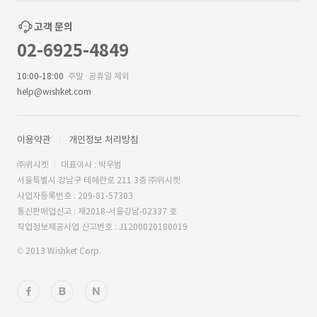
고객 문의
02-6925-4849
10:00-18:00
주말·공휴일 제외
help@wishket.com
이용약관
개인정보 처리방침
㈜위시켓
대표이사 : 박우범
서울특별시 강남구 테헤란로 211 3층 ㈜위시켓
사업자등록번호 : 209-81-57303
통신판매업신고 : 제2018-서울강남-02337 호
직업정보제공사업 신고번호 : J1200020180019
© 2013 Wishket Corp.