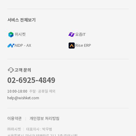
서비스 전체보기
위시켓
요즘IT
AIDP - AX
Rise ERP
고객 문의
02-6925-4849
10:00-18:00
주말·공휴일 제외
help@wishket.com
이용약관
개인정보 처리방침
㈜위시켓
대표이사 : 박우범
서울특별시 강남구 테헤란로 211 3층 ㈜위시켓