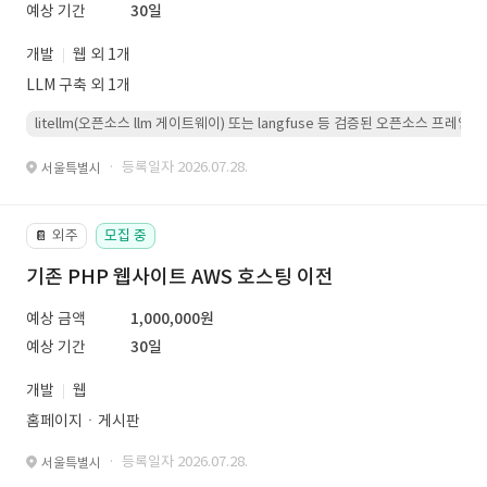
예상 기간
30일
개발
웹 외 1개
LLM 구축 외 1개
litellm(오픈소스 llm 게이트웨이) 또는 langfuse 등 검증된 오픈소스 프
· 등록일자 2026.07.28.
서울특별시
외주
모집 중
📔
기존 PHP 웹사이트 AWS 호스팅 이전
예상 금액
1,000,000원
예상 기간
30일
개발
웹
홈페이지ㆍ게시판
· 등록일자 2026.07.28.
서울특별시