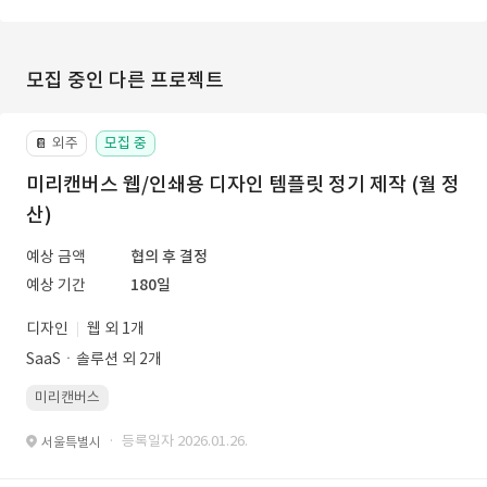
모집 중인 다른 프로젝트
외주
모집 중
📔
미리캔버스 웹/인쇄용 디자인 템플릿 정기 제작 (월 정
산)
예상 금액
협의 후 결정
예상 기간
180일
디자인
웹 외 1개
SaaSㆍ솔루션 외 2개
미리캔버스
· 등록일자 2026.01.26.
서울특별시