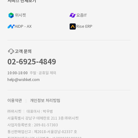
서비스 전체보기
위시켓
요즘IT
AIDP - AX
Rise ERP
고객 문의
02-6925-4849
10:00-18:00
주말·공휴일 제외
help@wishket.com
이용약관
개인정보 처리방침
㈜위시켓
대표이사 : 박우범
서울특별시 강남구 테헤란로 211 3층 ㈜위시켓
사업자등록번호 : 209-81-57303
통신판매업신고 : 제2018-서울강남-02337 호