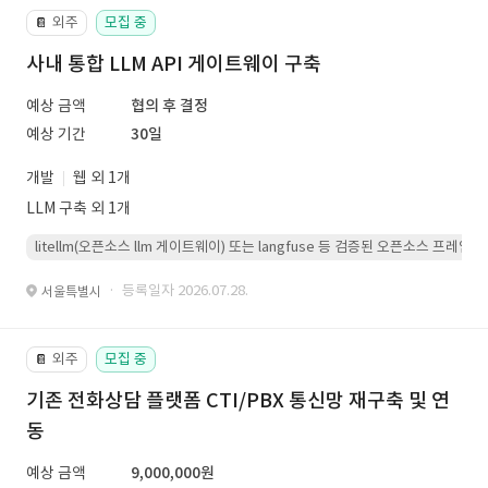
외주
모집 중
📔
사내 통합 LLM API 게이트웨이 구축
예상 금액
협의 후 결정
예상 기간
30일
개발
웹 외 1개
LLM 구축 외 1개
litellm(오픈소스 llm 게이트웨이) 또는 langfuse 등 검증된 오픈소스 프
· 등록일자 2026.07.28.
서울특별시
외주
모집 중
📔
기존 전화상담 플랫폼 CTI/PBX 통신망 재구축 및 연
동
예상 금액
9,000,000원