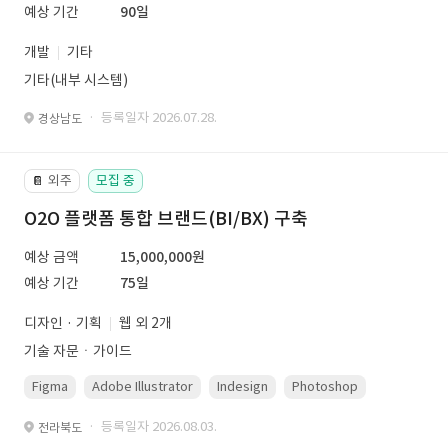
예상 기간
90일
개발
기타
기타(내부 시스템)
· 등록일자 2026.07.28.
경상남도
외주
모집 중
📔
O2O 플랫폼 통합 브랜드(BI/BX) 구축
예상 금액
15,000,000원
예상 기간
75일
디자인 · 기획
웹 외 2개
기술 자문ㆍ가이드
Figma
Adobe Illustrator
Indesign
Photoshop
· 등록일자 2026.08.03.
전라북도