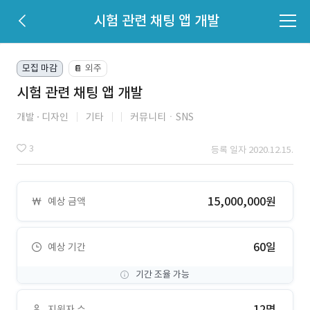
시험 관련 채팅 앱 개발
모집 마감
외주
📔
시험 관련 채팅 앱 개발
개발
디자인
기타
커뮤니티ㆍSNS
3
등록 일자 2020.12.15.
15,000,000원
예상 금액
60일
예상 기간
기간 조율 가능
12명
지원자 수